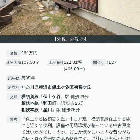
【外観】外観です
980万円
価格
109.30㎡
122.81坪
4LDK
建物面積
土地面積
間取り
(406.00㎡)
築35年
築年数
神奈川県
横浜市保土ケ谷区
初音ケ丘
所在地
横須賀線
「
保土ケ谷
」駅 徒歩29分
交通
相鉄本線
「
和田町
」駅 徒歩25分
相鉄本線
「
星川
」駅 徒歩26分
『保土ケ谷区初音ケ丘』中古戸建：横須賀線保土ケ谷駅
備考
にも近くて便利。設備や周辺環境が整っている中古戸建
てはいかがでしょうか。どこか懐かしいような昔ながら
のレトロな雰囲気のある物件です。当社はお客様が不動