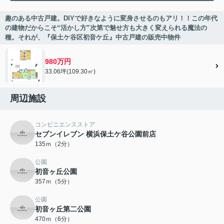
趣のある中古戸建。DIYで好きなように変身させるのもアリ！！この年代
の建物だからこそ“活かし方”次第で魅せ方も大きく変えられる魔法の
種。それが、『保土ケ谷区初音ケ丘』中古戸建の販売中物件
980万円
33.06坪(109.30㎡)
周辺施設
コンビニエンスストア
セブンイレブン 横浜保土ケ谷公園前店
135ｍ（2分）
公園
初音ヶ丘公園
357ｍ（5分）
公園
初音ヶ丘第二公園
470ｍ（6分）