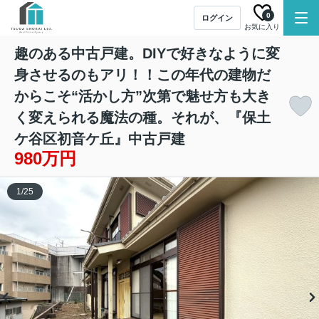
0
ログイン
お気に入り
趣のある中古戸建。DIYで好きなように変
身させるのもアリ！！この年代の建物だ
からこそ“活かし方”次第で魅せ方も大き
く変えられる魔法の種。それが、『保土
ケ谷区初音ケ丘』中古戸建
980万円
1
/
25