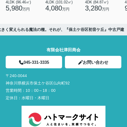
4LDK (96.46㎡)
4LDK (101.02㎡)
4DK (84.87㎡)
4
5,980
4,080
3,280
万円
万円
万円
も大きく変えられる魔法の種。それが、『保土ケ谷区初音ケ丘』中古戸建
有限会社津田商会
045-331-3335
お問い合わせ
〒240-0044
神奈川県横浜市保土ケ谷区仏向町92
営業時間：
10：00～18：00
定休日：
水曜日・木曜日