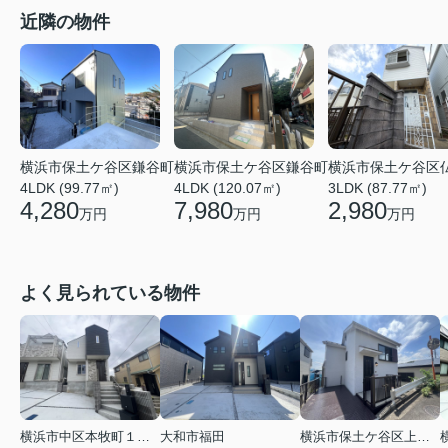
近隣の物件
横浜市保土ケ谷区鎌谷町
横浜市保土ケ谷区鎌谷町
横浜市保土ケ谷区
4LDK (99.77㎡)
4LDK (120.07㎡)
3LDK (87.77㎡)
4,280
7,980
2,980
万円
万円
万円
よく見られている物件
横浜市中区本牧町１丁目
大和市福田
横浜市保土ケ谷区上菅田町