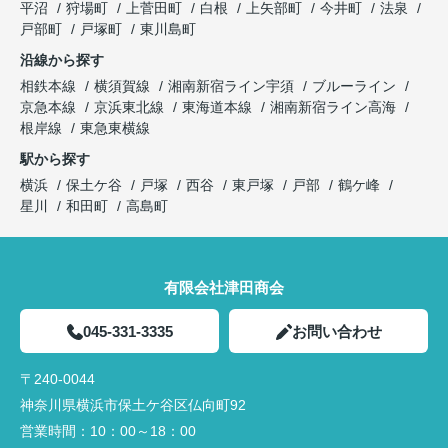
平沼
狩場町
上菅田町
白根
上矢部町
今井町
法泉
戸部町
戸塚町
東川島町
沿線から探す
相鉄本線
横須賀線
湘南新宿ライン宇須
ブルーライン
京急本線
京浜東北線
東海道本線
湘南新宿ライン高海
根岸線
東急東横線
駅から探す
横浜
保土ケ谷
戸塚
西谷
東戸塚
戸部
鶴ケ峰
星川
和田町
高島町
有限会社津田商会
045-331-3335
お問い合わせ
〒240-0044
神奈川県横浜市保土ケ谷区仏向町92
営業時間：
10：00～18：00