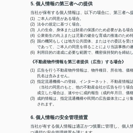
5. 個人情報の第三者への提供
当社が保有する個人情報は、以下の場合に、第三者へ
(1) ご本人の同意がある場合。
(2) 法令の規定に基づく場合。
(3) 人の生命、身体または財産の保護のため必要がある
(4) 公衆衛生の向上または児童の健全な育成の推進のた
(5) 国の機関もしくは地方公共団体、またはその委託を
であって、ご本人の同意を得ることにより当該事務の
(6) 利用目的の達成に必要な範囲で、機密保持契約を締
《不動産物件情報を第三者提供（広告）する場合》
(1) 広告を行う不動産物件情報は、物件種目、所在地、
氏名は含みません。
(2) 指定流通機構への登録、インターネット、不動産情
（当社の同意のもと、他の不動産会社が広告を行う場合
成立した場合は、速やかに成約報告（成約年月日、価
(3) 成約情報は、指定流通機構や民間の広告媒体主によ
されます。
6. 個人情報の安全管理措置
当社が有する個人情報は適正かつ慎重に管理し、個人
つ適切な安全管理措置を講じます。