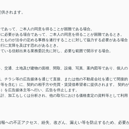
提供されます。
場合であって、ご本人の同意を得ることが困難である場合。
め特に必要がある場合であって、ご本人の同意を得ることが困難であるとき。
受けたものが法令の定める事務を遂行することに対して協力する必要がある場合
遂行に支障を及ぼす恐れがあるとき。
結している信頼出来る業務委託先に対し、必要な範囲で開示する場合。
価格、交通、土地及び建物の面積、間取、設備、写真、案内図等であり、個人の
報誌、チラシ等の広告媒体を通じて直接、または他の不動産会社を通じて間接的
等を含む）に、契約の相手方や売買・賃貸借希望者に提供されます。 契約
格）を広告媒体主等へ行い、広告を停止します。
り集計、加工もしくは分析され、他の取引における価格査定の資料等として利用
情報への不正アクセス、紛失、改ざん、漏えい等を防止するため、必要