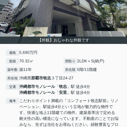
【外観】おしゃれな外観です
5,690万円
価格
70.32㎡
2LDK＋S(納戸)
面積
間取り
築11年
5階/11階建
築年数
所在階
沖縄県
那覇市
牧志
３丁目24-27
所在地
沖縄都市モノレール
「
牧志
」駅 徒歩4分
交通
沖縄都市モノレール
「
安里
」駅 徒歩4分
こだわりポイント満載の『コンフォート牧志駅前』リノ
備考
ベーション。駅徒歩4分という立地が魅力的な物件で
す。快適な地上11階建ての物件。建築基準法で定める
耐火性の高い構造になっています。不動産のことでお悩
みなら、先ずは当社をお尋ねください。経験豊富なプロ