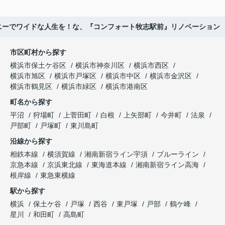
ニーでワイドな人生を！な、『コンフォート牧志駅前』リノベーション
市区町村から探す
横浜市保土ケ谷区
横浜市神奈川区
横浜市西区
横浜市旭区
横浜市戸塚区
横浜市中区
横浜市金沢区
横浜市鶴見区
横浜市緑区
横浜市港南区
町名から探す
平沼
狩場町
上菅田町
白根
上矢部町
今井町
法泉
戸部町
戸塚町
東川島町
沿線から探す
相鉄本線
横須賀線
湘南新宿ライン宇須
ブルーライン
京急本線
京浜東北線
東海道本線
湘南新宿ライン高海
根岸線
東急東横線
駅から探す
横浜
保土ケ谷
戸塚
西谷
東戸塚
戸部
鶴ケ峰
星川
和田町
高島町