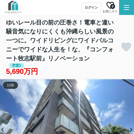
0
ログイン
お気に入り
ゆいレール目の前の圧巻さ！電車と違い
騒音気になりにくくも沖縄らしい風景の
一つに。ワイドリビングにワイドバルコ
ニーでワイドな人生を！な、『コンフォ
ート牧志駅前』リノベーション
空室1
5,690万円
1
/
36