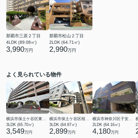
那覇市三原２丁目
那覇市松山２丁目
4LDK (89.08㎡)
2LDK (64.71㎡)
3,990
2,990
万円
万円
よく見られている物件
横浜市保土ケ谷区東川島町
横浜市保土ケ谷区桜ケ丘２丁目
横浜市神奈川区子安台２丁目
3LDK (65.70㎡)
3LDK (64.87㎡)
2LDK (64.16㎡)
2
3,549
2,899
4,180
万円
万円
万円