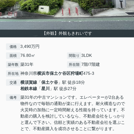
【外観】外観もきれいです
3,490万円
価格
76.80㎡
3LDK
面積
間取り
築31年
7階/7階建
築年数
所在階
神奈川県
横浜市保土ケ谷区
狩場町
475-3
所在地
横須賀線
「
保土ケ谷
」駅 徒歩18分
交通
相鉄本線
「
星川
」駅 徒歩27分
築31年の中古マンションです。エレベーターが2台ある
備考
物件なので毎朝の通勤が楽に行えます。耐火構造なので
火災時の加熱に一定時間耐える性能を持っています。不
動産の購入を検討しているなら、不動産会社をしっかり
と選んで下さい。信頼と実績のある不動産会社を選ぶこ
とで、不動産購入を成功させることに繋がります。