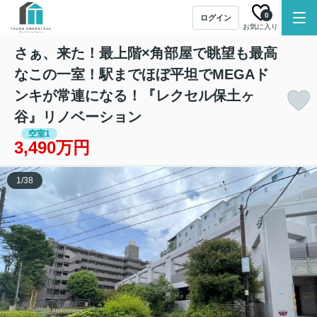
0
ログイン
お気に入り
さぁ、来た！最上階×角部屋で眺望も最高
なこの一室！駅までほぼ平坦でMEGAド
ンキが常連になる！『レクセル保土ヶ
谷』リノベーション
空室1
3,490万円
1
/
38