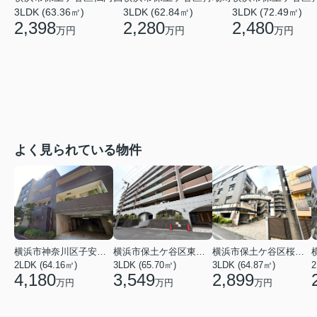
3LDK (62.84㎡)
3LDK (63.36㎡)
3LDK (72.49㎡)
2,280
2,398
2,480
万円
万円
万円
よく見られている物件
横浜市神奈川区子安台２丁目
横浜市保土ケ谷区東川島町
横浜市保土ケ谷区桜ケ丘２丁目
2LDK (64.16㎡)
3LDK (65.70㎡)
3LDK (64.87㎡)
2
4,180
3,549
2,899
万円
万円
万円