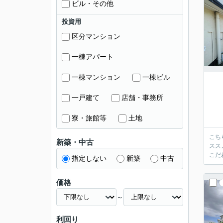
ビル・その他
投資用
区分マンション
一棟アパート
一棟マンション
一棟ビル
一戸建て
店舗・事務所
寮・旅館等
土地
こち
新築・中古
スス
こだ
指定しない
新築
中古
価格
～
利回り