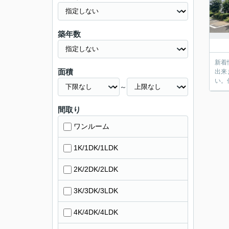
築年数
新着
面積
出来
い。
～
間取り
ワンルーム
1K/1DK/1LDK
2K/2DK/2LDK
3K/3DK/3LDK
4K/4DK/4LDK