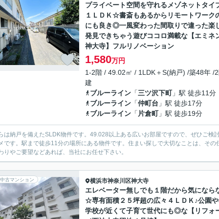
プライベート空間を守れるメゾネットタイ
１ＬＤＫ☆書斎もあるからリモートワーク
にも良き◎一風変わった間取りで違った楽
発見できちゃう遊びココロ満載な【エミネ
神大寺】フルリノベーション
1,580
万円
1-2階 / 49.02㎡ / 1LDK＋S(納戸) /築48年 /
建
ブルーライン
「
三ツ沢下町
」駅 徒歩11分
ブルーライン
「
仲町台
」駅 徒歩17分
ブルーライン
「
片倉町
」駅 徒歩19分
らは納戸を備えたSLDK物件です。49.028以上ある広いお部屋ですので、ぜひご
メです。駅まで徒歩11分の場所にある物件です。住まい探しで大切なことは、その
わりやご要望などあれば、当社にお任せ下さい。
中古マンション
横浜市神奈川区
神大寺
エレベーター無しでも１階だから気になら
☆専有面積２５坪超の広々４ＬＤＫ♪公園や
学校が近くて子育て世代にも◎な【リフォ