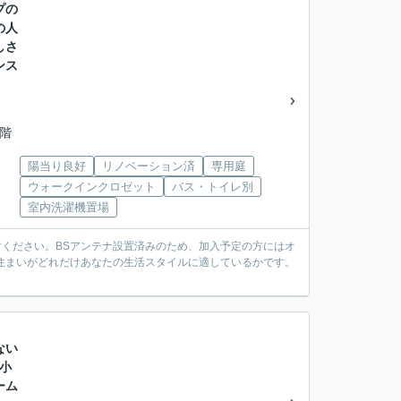
プの
の人
しさ
ンス
2階
陽当り良好
リノベーション済
専用庭
ウォークインクロゼット
バス・トイレ別
室内洗濯機置場
検討ください。BSアンテナ設置済みのため、加入予定の方にはオ
住まいがどれだけあなたの生活スタイルに適しているかです。
ない
小
ーム