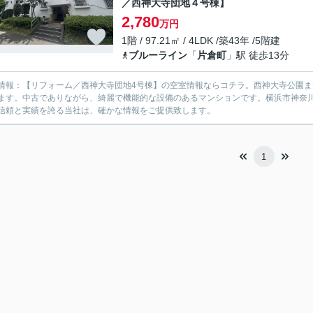
／西神大寺団地４号棟】
2,780
万円
1階 / 97.21㎡ / 4LDK /築43年 /5階建
ブルーライン
「
片倉町
」駅 徒歩13分
情報：【リフォーム／西神大寺団地4号棟】の空室情報ならコチラ。西神大寺公園まで
ます。中古でありながら、綺麗で機能的な設備のあるマンションです。横浜市神奈
信頼と実績を誇る当社は、確かな情報をご提供致します。
1