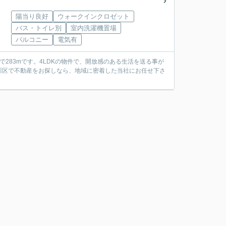
陽当り良好
ウォークインクロゼット
バス・トイレ別
室内洗濯機置場
バルコニー
電気有
283mです。4LDKの物件で、開放感のある生活を送る事が
川区で不動産をお探しなら、地域に密着した当社にお任せ下さ