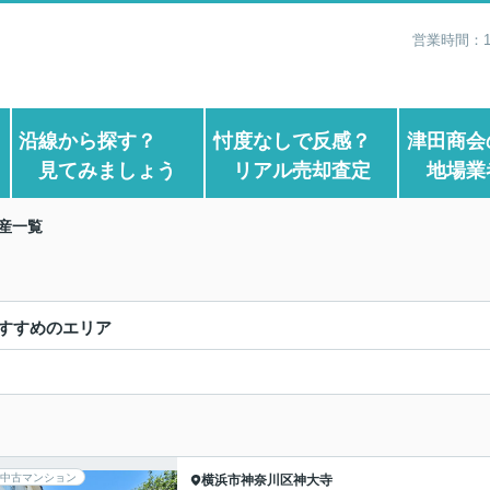
営業時間：1
？
沿線から探す？
忖度なしで反感？
津田商会
見てみましょう
リアル売却査定
地場業
産一覧
すすめのエリア
中古マンション
横浜市神奈川区
神大寺