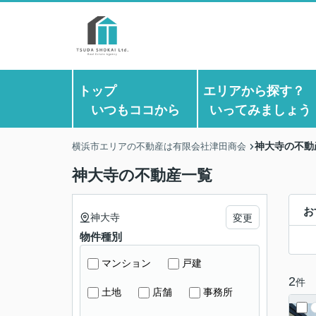
トップ
エリアから探す
いつもココから
いってみましょう
神大寺の不動
横浜市エリアの不動産は有限会社津田商会
神大寺の不動産一覧
お
神大寺
変更
物件種別
マンション
戸建
2
件
土地
店舗
事務所