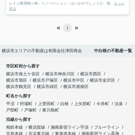
レイユ横濱鶴ヶ峰』リノベーション」はいかがでしょうか。南...
もっと
見る
1
横浜市エリアの不動産は有限会社津田商会
中白根の不動産一覧
市区町村から探す
横浜市保土ケ谷区
横浜市神奈川区
横浜市西区
横浜市旭区
横浜市戸塚区
横浜市中区
横浜市金沢区
横浜市鶴見区
横浜市緑区
横浜市港南区
町名から探す
平沼
狩場町
上菅田町
白根
上矢部町
今井町
法泉
戸部町
戸塚町
東川島町
沿線から探す
相鉄本線
横須賀線
湘南新宿ライン宇須
ブルーライン
京急本線
京浜東北線
東海道本線
湘南新宿ライン高海