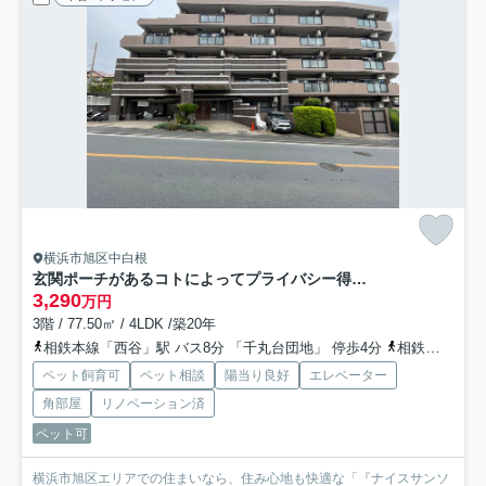
横浜市旭区中白根
玄関ポーチがあるコトによってプライバシー得やすい角部屋に。オープンタイプの和室も使い勝手が良さそうで、うたた寝注意の『ナイスサンソレイユ横濱鶴ヶ峰』リノベーション
3,290
万円
3階 / 77.50㎡ / 4LDK /築20年
相鉄本線「西谷」駅 バス8分 「千丸台団地」 停歩4分
相鉄本線「鶴ケ峰」駅 バス6分 「白根台第２」 停歩8分
ペット飼育可
ペット相談
陽当り良好
エレベーター
角部屋
リノベーション済
ペット可
横浜市旭区エリアでの住まいなら、住み心地も快適な「『ナイスサンソ