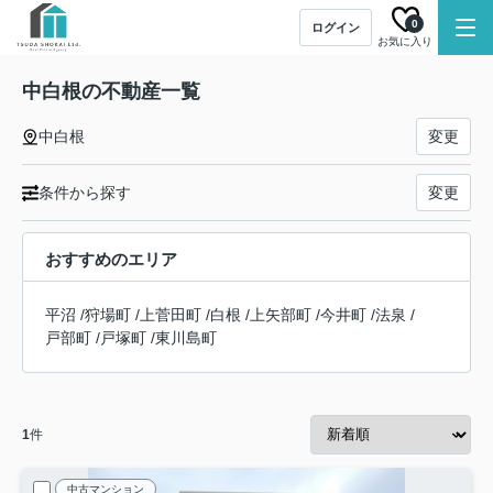
0
ログイン
お気に入り
中白根の不動産一覧
中白根
変更
条件から探す
変更
おすすめのエリア
平沼
/
狩場町
/
上菅田町
/
白根
/
上矢部町
/
今井町
/
法泉
/
戸部町
/
戸塚町
/
東川島町
1
件
中古マンション