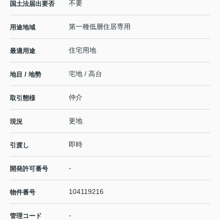
不要
国土法届出要否
第一種低層住居専用
用途地域
住宅用地
最適用途
宅地 / 高台
地目 / 地勢
仲介
取引態様
更地
現況
即時
引渡し
-
開発許可番号
104119216
物件番号
-
管理コード