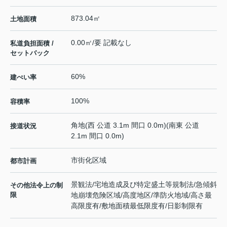
873.04㎡
土地面積
0.00㎡/要 記載なし
私道負担面積 /
セットバック
60%
建ぺい率
100%
容積率
角地(西 公道 3.1m 間口 0.0m)(南東 公道
接道状況
2.1m 間口 0.0m)
市街化区域
都市計画
景観法/宅地造成及び特定盛土等規制法/急傾斜
その他法令上の制
限
地崩壊危険区域/高度地区/準防火地域/高さ最
高限度有/敷地面積最低限度有/日影制限有