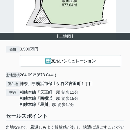
【土地図】
3,500万円
価格
支払いシミュレーション
264.09坪(873.04㎡)
土地面積
神奈川県
横浜市保土ケ谷区
宮田町
１丁目
所在地
相鉄本線
「
天王町
」駅 徒歩11分
交通
相鉄本線
「
西横浜
」駅 徒歩15分
相鉄本線
「
星川
」駅 徒歩17分
セールスポイント
角地なので、風通しもよく解放感があり、快適に過ごすことがで