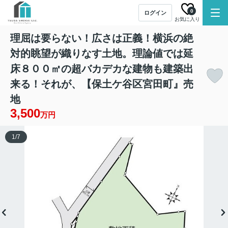
0
ログイン
お気に入り
理屈は要らない！広さは正義！横浜の絶
対的眺望が織りなす土地。理論値では延
床８００㎡の超バカデカな建物も建築出
来る！それが、【保土ケ谷区宮田町』売
地
3,500
万円
1
/
7