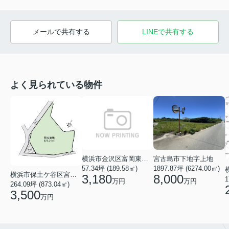
メールで共有する
LINEで共有する
よく見られている物件
横浜市金沢区富岡東６丁目
宮古島市下地字上地
57.34坪 (189.58㎡)
1897.87坪 (6274.00㎡)
横浜市保土ケ谷区宮田町１丁目
3,180
8,000
1
万円
万円
264.09坪 (873.04㎡)
3,500
万円