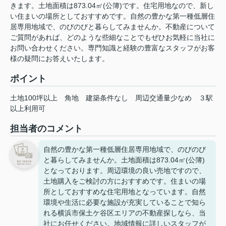
きます。土地面積は873.04㎡(公簿)です。住宅用地なので、新し
い住まいの場所としておすすめです。自然の豊かな第一種低層住
居専用地域で、のびのびと暮らしてみませんか。不動産について
ご質問があれば、どのような些細なことでもぜひお気軽に当社に
お問い合わせください。専門知識と経験の豊富なスタッフがお客
様の疑問にお答えいたします。
ポイント
土地100坪以上
角地
建築条件なし
周辺交通量少なめ
３駅
以上利用可
担当者のコメント
自然の豊かな第一種低層住居専用地域で、のびのび
と暮らしてみませんか。土地面積は873.04㎡(公簿)
となっております。周辺環境の良い売地ですので、
土地購入をご検討の方におすすめです。住まいの場
所としておすすめな住宅用地となっています。自然
環境や生活に必要な施設が充実していることで知ら
れる横浜市保土ケ谷区エリアの不動産探しなら、当
社にお任せください。地域情報に詳しいスタッフが