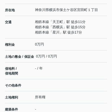
神奈川県
横浜市保土ケ谷区
宮田町
１丁目
所在地
相鉄本線
「
天王町
」駅 徒歩11分
交通
相鉄本線
「
西横浜
」駅 徒歩15分
相鉄本線
「
星川
」駅 徒歩17分
0万円
権利金
0万円 / 0万円
土地の敷金 / 保証金
- / 年
借地料 /
借地期間
その他条件
所有権
土地権利
-
建築条件