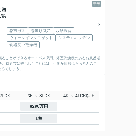
新築
と湘
ガ浜
都市ガス
陽当り良好
収納豊富
ウォークインクロゼット
システムキッチン
食器洗い乾燥機
張ることができるオートバス採用。浴室乾燥機のあるお風呂場
み。鎌倉市に特化した当社には、不動産情報はもちろんのこ
なるでしょう。
2LDK
3K ～ 3LDK
4K ～ 4LDK以上
6280万円
-
1室
-