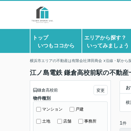
トップ
エリアから探す
いつもココから
いってみましょう
横浜市エリアの不動産は有限会社津田商会
沿線・駅から
江ノ島電鉄 鎌倉高校前駅の不動産
お
鎌倉高校前
変更
物件種別
横
マンション
戸建
土地
店舗
事務所
1
件