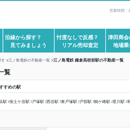
営業時間：1
？
沿線から探す？
忖度なしで反感？
津田商会
見てみましょう
リアル売却査定
地場業
江ノ島電鉄 鎌倉高校前駅の不動産一覧
探す
江ノ島電鉄の不動産一覧
一覧
すすめの駅
浜駅
/
保土ケ谷駅
/
戸塚駅
/
西谷駅
/
東戸塚駅
/
戸部駅
/
鶴ケ峰駅
/
星川駅
/