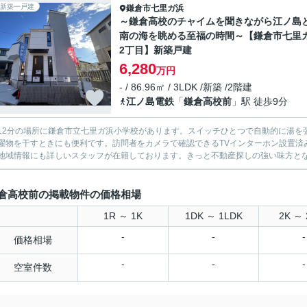
新築一戸建
鎌倉市
七里ガ浜
～鎌倉高校のチャイムを聞きながら江ノ島
南の海を眺める至福の時間～【鎌倉市七里
2丁目】新築戸建
6,280
万円
- / 86.96㎡ / 3LDK /新築 /2階建
江ノ島電鉄
「
鎌倉高校前
」駅 徒歩9分
12分の場所に鎌倉市立七里ガ浜小学校があります。スイッチひとつで自動的に湯を
濯物を干すときにも便利です。訪問者をカメラで確認できるTVインターホン設置済
地域情報にも詳しいスタッフが在籍しております。きっと不動産探しの強い味方と
倉高校前の掲載物件の価格相場
1R ～ 1K
1DK ～ 1LDK
2K ～ 
-
-
-
価格相場
-
-
-
空室件数