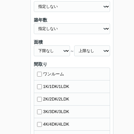
築年数
面積
～
間取り
ワンルーム
1K/1DK/1LDK
2K/2DK/2LDK
3K/3DK/3LDK
4K/4DK/4LDK