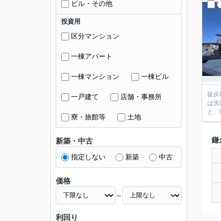
ビル・その他
投資用
区分マンション
一棟アパート
一棟マンション
一棟ビル
徒歩
一戸建て
店舗・事務所
は洗
と、
寮・旅館等
土地
鎌
新築・中古
指定しない
新築
中古
価格
～
利回り