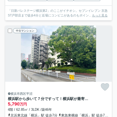
「日新パレステージ横浜第2」のここがイチオシ。セブンイレブン 京急
ST戸部店まで徒歩4分と近場にコンビニがあるのもポイン...
もっと見る
中古マンション
横浜市西区平沼
横浜駅から歩いて７分ですって！横浜駅が最寄りって、神奈川の最上級って感じがします！みなとみらいとはちょっと違うヨコハマって感じがちょっとイイ！！『パークハイツ横浜』リノベーション
5,790
万円
4階 / 62.85㎡ / 3LDK /築46年
京浜東北線「横浜」駅 徒歩7分
東急東横線「横浜」駅 徒歩7分
相