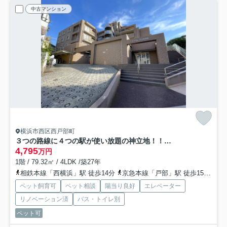
中古マンション
横浜市西区西戸部町
３つの路線に４つの駅が使い放題の神立地！！玄関ライトが横浜と言うより横濱って感じで好き、、、見るだけタダ！！な、『Ｆステージ西戸部』リノベーション
4,795
万円
1階 / 79.32㎡ / 4LDK /築27年
相鉄本線「西横浜」駅 徒歩14分
京急本線「戸部」駅 徒歩15分
京
ペット飼育可
ペット相談
陽当り良好
エレベーター
リノベーション済
バス・トイレ別
ペット可