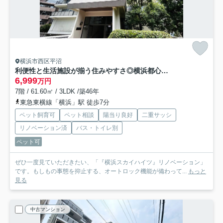
横浜市西区平沼
利便性と生活施設が揃う住みやすさ◎横浜都心を生活圏にする快適ロケーション♪この７階の開放感は今後抜け出せない悪魔的要素で困っちゃう！！ぜひ、現地で体感してみて！な、『横浜スカイハイツ』リノベーション
6,999
万円
7階 / 61.60㎡ / 3LDK /築46年
東急東横線「横浜」駅 徒歩7分
ペット飼育可
ペット相談
陽当り良好
二重サッシ
リノベーション済
バス・トイレ別
ペット可
ぜひ一度見ていただきたい、「『横浜スカイハイツ』リノベーション」
です。もしもの事態を抑止する、オートロック機能が備わって...
もっと
見る
中古マンション