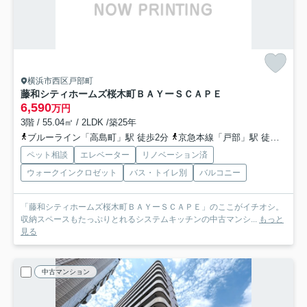
横浜市西区戸部町
藤和シティホームズ桜木町ＢＡＹーＳＣＡＰＥ
6,590
万円
3階 / 55.04㎡ / 2LDK /築25年
ブルーライン「高島町」駅 徒歩2分
京急本線「戸部」駅 徒歩4分
ペット相談
エレベーター
リノベーション済
ウォークインクロゼット
バス・トイレ別
バルコニー
「藤和シティホームズ桜木町ＢＡＹーＳＣＡＰＥ」のここがイチオシ。
収納スペースもたっぷりとれるシステムキッチンの中古マンシ...
もっと
見る
中古マンション