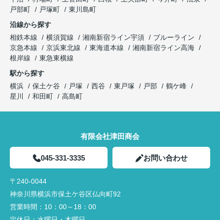
戸部町
戸塚町
東川島町
沿線から探す
相鉄本線
横須賀線
湘南新宿ライン宇須
ブルーライン
京急本線
京浜東北線
東海道本線
湘南新宿ライン高海
根岸線
東急東横線
駅から探す
横浜
保土ケ谷
戸塚
西谷
東戸塚
戸部
鶴ケ峰
星川
和田町
高島町
有限会社津田商会
045-331-3335
お問い合わせ
〒240-0044
神奈川県横浜市保土ケ谷区仏向町92
営業時間：
10：00～18：00
定休日：
水曜日・木曜日