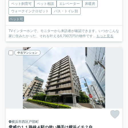
ペット飼育可
ペット相談
エレベーター
床暖房
ウォークインクロゼット
バス・トイレ別
ペット可
TVインターホンで、モニターから来訪者が確認できます。いつかこんな
家に住みたかった、それを叶える6,790万円の物件です...
もっと見る
中古マンション
横浜市西区戸部町
脅威の１１路線４駅の使い勝手は横浜イチ？自分専用の庭でなにしましょう？？収納豊富で生活のしやすさもOK！！室内はもちろんですが、実際に見て見て見て！な、『シャリエ横浜ベイグランデ』リノベーション