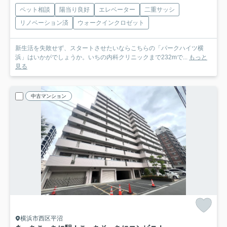
ペット相談
陽当り良好
エレベーター
二重サッシ
リノベーション済
ウォークインクロゼット
新生活を失敗せず、スタートさせたいならこちらの「パークハイツ横
浜」はいかがでしょうか。いちの内科クリニックまで232mで...
もっと
見る
中古マンション
横浜市西区平沼