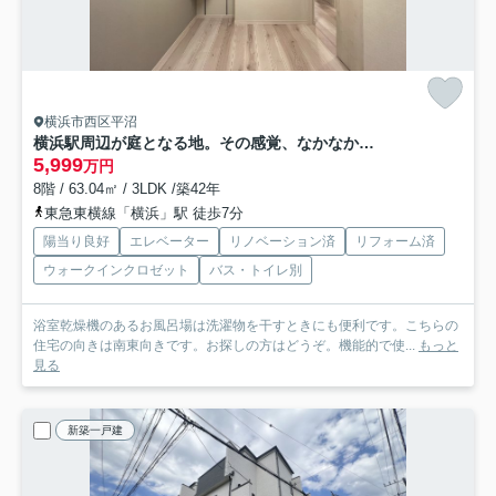
横浜市西区平沼
横浜駅周辺が庭となる地。その感覚、なかなか持てないですよね？はい、私もです。ってコトは、選ばれし人間のみが享受できるこの恩恵。部屋より楽しいかもれしれない！な、『モンテベルデ横浜』リノベーション
5,999
万円
8階 / 63.04㎡ / 3LDK /築42年
東急東横線「横浜」駅 徒歩7分
陽当り良好
エレベーター
リノベーション済
リフォーム済
ウォークインクロゼット
バス・トイレ別
浴室乾燥機のあるお風呂場は洗濯物を干すときにも便利です。こちらの
住宅の向きは南東向きです。お探しの方はどうぞ。機能的で使...
もっと
見る
新築一戸建