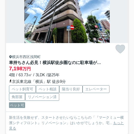
横浜市西区浅間町
車持ちさん必見！横浜駅徒歩圏なのに駐車場が１住戸１台分完備！！いや、車は使わないよ～って方は貸与も可◎これ非常に珍しく、無駄にならない工夫がGOODな『マークミュー横濱シティフロント』リノベーション
7,198
万円
4階 / 63.73㎡ / 3LDK /築25年
京浜東北線「横浜」駅 徒歩9分
ペット飼育可
ペット相談
陽当り良好
エレベーター
角部屋
リノベーション済
ペット可
新生活を失敗せず、スタートさせたいならこちらの「『マークミュー横
濱シティフロント』リノベーション」はいかがでしょうか。宅...
もっと
見る