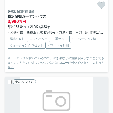
横浜市西区藤棚町
横浜藤棚ガーデンハウス
3,990
万円
3階 / 53.84㎡ / 2LDK /築33年
相鉄本線「西横浜」駅 徒歩8分
京急本線「戸部」駅 徒歩17分
横須
陽当り良好
エレベーター
二重サッシ
リノベーション済
ウォークインクロゼット
バス・トイレ別
オートロックが付いているので、空き巣などの危険も減らすことができ
ます。こちらの中古マンションはバルコニーが付いています。...
もっと
見る
中古マンション