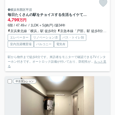
横浜市西区平沼
毎日たくさんの駅をチョイスする生活もイケてます。１人なら超贅沢！２人なら余裕ある快適さ！立地最強、住んで安心な、『ライオンズマンション横浜第５』リノベーション
4,799
万円
6階 / 47.49㎡ / 1LDK＋S(納戸) /築34年
京浜東北線「横浜」駅 徒歩8分
京急本線「戸部」駅 徒歩8分
ブル
エレベーター
リノベーション済
バス・トイレ別
室内洗濯機置場
バルコニー
電気有
駅から物件まで徒歩8分です。来訪者をモニターで確認できるTVインタ
ーホン付きです。オートロック設備が付いており、防犯性が...
もっと見
る
中古マンション