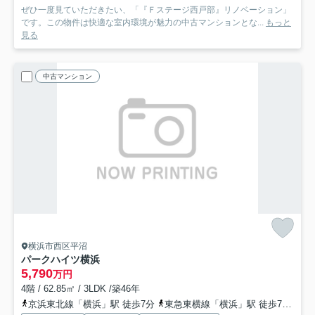
ぜひ一度見ていただきたい、「『Ｆステージ西戸部』リノベーション」
です。この物件は快適な室内環境が魅力の中古マンションとな...
もっと
見る
中古マンション
横浜市西区平沼
パークハイツ横浜
5,790
万円
4階 / 62.85㎡ / 3LDK /築46年
京浜東北線「横浜」駅 徒歩7分
東急東横線「横浜」駅 徒歩7分
京