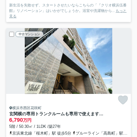
新生活を失敗せず、スタートさせたいならこちらの「『クリオ横浜伍番
館』リノベーション」はいかがでしょうか。浴室や洗濯物から...
もっと
見る
中古マンション
横浜市西区花咲町
玄関横の専用トランクルームも専用で使えます。一人で住まうにもDINKSで住まうにもどっちも余裕！！ちょっとしたカウンターでお仕事する姿は何だかカッコイイ！な、『ヴィルヌーブ横浜・紅葉坂』リノベーション
6,790
万円
5階 / 50.30㎡ / 1LDK /築27年
京浜東北線「桜木町」駅 徒歩5分
ブルーライン「高島町」駅 徒歩11分