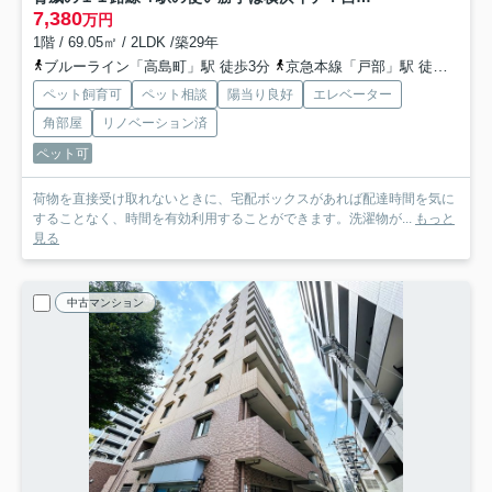
7,380
万円
1階 / 69.05㎡ / 2LDK /築29年
ブルーライン「高島町」駅 徒歩3分
京急本線「戸部」駅 徒歩7分
ペット飼育可
ペット相談
陽当り良好
エレベーター
角部屋
リノベーション済
ペット可
荷物を直接受け取れないときに、宅配ボックスがあれば配達時間を気に
することなく、時間を有効利用することができます。洗濯物が...
もっと
見る
中古マンション