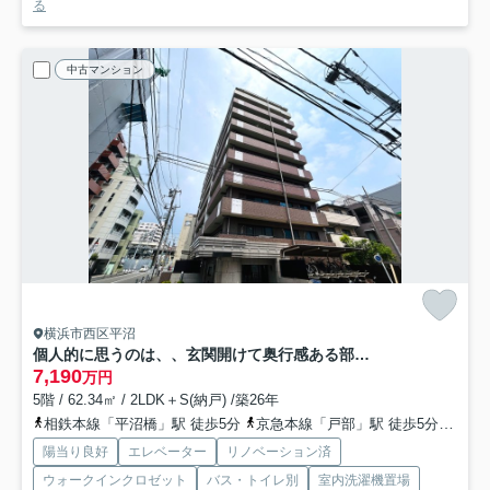
る
中古マンション
横浜市西区平沼
個人的に思うのは、、玄関開けて奥行感ある部屋も良いけれど、横に広がっている空間の方が好きっ！！共感できる方は、まずクリッククリック！！！な、『日神パレステージ横浜第２』リノベーション
7,190
万円
5階 / 62.34㎡ / 2LDK＋S(納戸) /築26年
相鉄本線「平沼橋」駅 徒歩5分
京急本線「戸部」駅 徒歩5分
東海
陽当り良好
エレベーター
リノベーション済
ウォークインクロゼット
バス・トイレ別
室内洗濯機置場