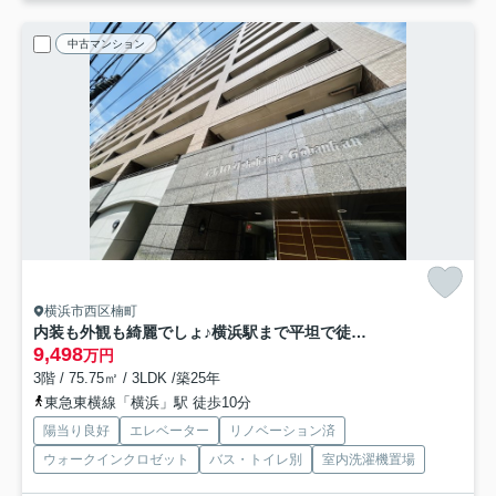
中古マンション
横浜市西区楠町
内装も外観も綺麗でしょ♪横浜駅まで平坦で徒歩１０分の立地だから通勤にもGOOD！！そう、これだけの価格には、今後も得られる恩恵だけの価値がある！！それが、『クリオ横浜伍番館』リノベーション
9,498
万円
3階 / 75.75㎡ / 3LDK /築25年
東急東横線「横浜」駅 徒歩10分
陽当り良好
エレベーター
リノベーション済
ウォークインクロゼット
バス・トイレ別
室内洗濯機置場