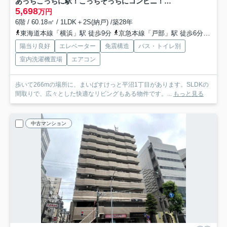
あっちこっちに駅！こっちそっちにコンビニ！しかも平坦！一人暮らし？ファミリー住まい？どっちにしても超便利な最強立地！な、【ピュアシティ横浜6】リノベーション
5,698
万円
6階 / 60.18㎡ / 1LDK＋2S(納戸) /築28年
東海道本線「横浜」駅 徒歩9分
京急本線「戸部」駅 徒歩6分
ブル
陽当り良好
エレベーター
免震構造
バス・トイレ別
室内洗濯機置場
エアコン
歩いて266mの場所に、まいばすけっと平沼1丁目があります。SLDKの
間取りで、広々とした快適なリビングもある物件です。...
もっと見る
中古マンション