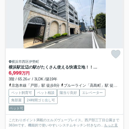
横浜市西区伊勢町
横浜駅近辺の駅がたくさん使える快適立地！！洋館テイストの外観が魅せる横濱らしさ全開の佇まい！！角部屋のポテンシャルも発揮され、ペットの飼育もOKな、『エルズヴュープレイス』リノベーション
6,999
万円
3階 / 65.26㎡ / 3LDK /築19年
京急本線「戸部」駅 徒歩8分
ブルーライン「高島町」駅 徒歩15分
ペット飼育可
ペット相談
陽当り良好
エレベーター
角部屋
24時間ゴミ出し可
ペット可
こだわりポイント満載のエルズヴュープレイス。西戸部三丁目公園まで
363mです。機能的で使いやすいシステムキッチン付きなの...
もっと見