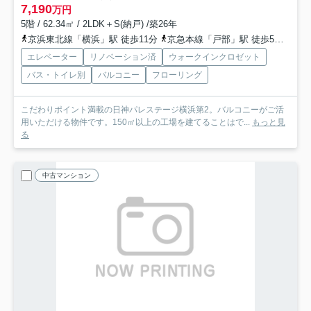
7,190
万円
5階 / 62.34㎡ / 2LDK＋S(納戸) /築26年
京浜東北線「横浜」駅 徒歩11分
京急本線「戸部」駅 徒歩5分
相鉄
エレベーター
リノベーション済
ウォークインクロゼット
バス・トイレ別
バルコニー
フローリング
こだわりポイント満載の日神パレステージ横浜第2。バルコニーがご活
用いただける物件です。150㎡以上の工場を建てることはで...
もっと見
る
中古マンション