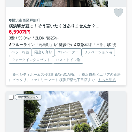
横浜市西区戸部町
横浜駅が庭っ！そう言いたくはありませんか？この辺りでワンちゃんの散歩をしている方を見かけると、勝ち組やなぁ～ってつい思っちゃう。それが、『藤和シティホームズ桜木町BAY-SCAPE』リノベーション
6,590
万円
3階 / 55.04㎡ / 2LDK /築25年
ブルーライン「高島町」駅 徒歩2分
京急本線「戸部」駅 徒歩4分
ペット相談
陽当り良好
エレベーター
リノベーション済
ウォークインクロゼット
バス・トイレ別
「藤和シティホームズ桜木町BAY-SCAPE」：横浜市西区エリアの新居
にピッタリ。ファミリーマート 横浜戸部七丁目店まで...
もっと見る
中古マンション