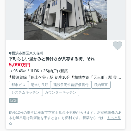
横浜市西区東久保町
下町らしい温かみと静けさが共存する街。それが、東久保町。つまるところ、人間として住む上での最適解。な【西区東久保町新築戸建】
5,090
万円
- / 93.46㎡ / 1LDK＋2S(納戸) /新築
横須賀線「保土ケ谷」駅 徒歩10分
相鉄本線「天王町」駅 徒歩12分
都市ガス
陽当り良好
建設住宅性能評価書付
収納豊富
システムキッチン
カウンターキッチン
新築
徒歩12分の場所に横浜市立富士見台小学校があります。浴室乾燥機のあ
るお風呂場は洗濯物を干すときにも便利です。新築ならでは...
もっと見
る