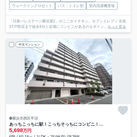
ウォークインクロゼット
バス・トイレ別
室内洗濯機置場
「日新パレステージ横浜第2」のここがイチオシ。セブンイレブン 京急
ST戸部店まで徒歩4分と近場にコンビニがあるのもポイン...
もっと見る
中古マンション
横浜市西区平沼
あっちこっちに駅！こっちそっちにコンビニ！しかも平坦！一人暮らし？ファミリー住まい？どっちにしても超便利な最強立地！な、【ピュアシティ横浜6】リノベーション
5,698
万円
6階 / 60.18㎡ / 1LDK＋2S(納戸) /築28年