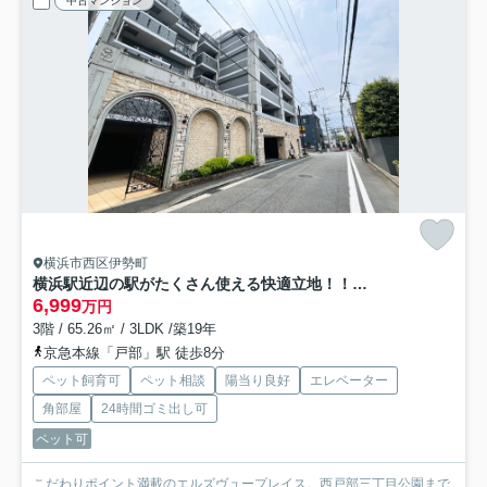
中古マンション
横浜市西区伊勢町
横浜駅近辺の駅がたくさん使える快適立地！！洋館テイストの外観が魅せる横濱らしさ全開の佇まい！！角部屋のポテンシャルも発揮され、ペットの飼育もOKな、『エルズヴュープレイス』リノベーション
6,999
万円
3階 / 65.26㎡ / 3LDK /築19年
京急本線「戸部」駅 徒歩8分
ペット飼育可
ペット相談
陽当り良好
エレベーター
角部屋
24時間ゴミ出し可
ペット可
こだわりポイント満載のエルズヴュープレイス。西戸部三丁目公園まで