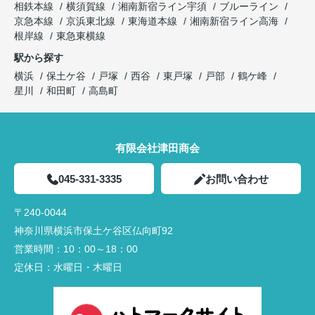
相鉄本線
横須賀線
湘南新宿ライン宇須
ブルーライン
京急本線
京浜東北線
東海道本線
湘南新宿ライン高海
根岸線
東急東横線
駅から探す
横浜
保土ケ谷
戸塚
西谷
東戸塚
戸部
鶴ケ峰
星川
和田町
高島町
有限会社津田商会
045-331-3335
お問い合わせ
〒240-0044
神奈川県横浜市保土ケ谷区仏向町92
営業時間：
10：00～18：00
定休日：
水曜日・木曜日