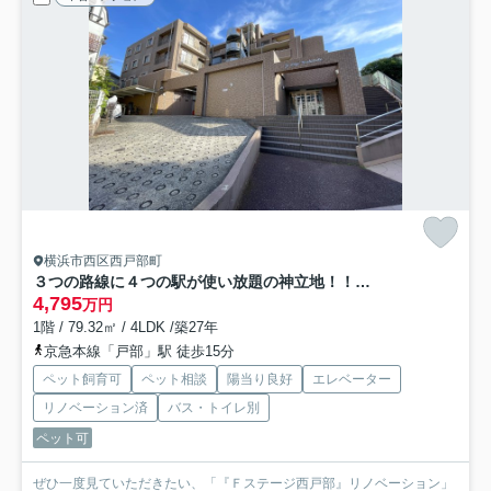
横浜市西区西戸部町
３つの路線に４つの駅が使い放題の神立地！！玄関ライトが横浜と言うより横濱って感じで好き、、、見るだけタダ！！な、『Ｆステージ西戸部』リノベーション
4,795
万円
1階 / 79.32㎡ / 4LDK /築27年
京急本線「戸部」駅 徒歩15分
ペット飼育可
ペット相談
陽当り良好
エレベーター
リノベーション済
バス・トイレ別
ペット可
ぜひ一度見ていただきたい、「『Ｆステージ西戸部』リノベーション」