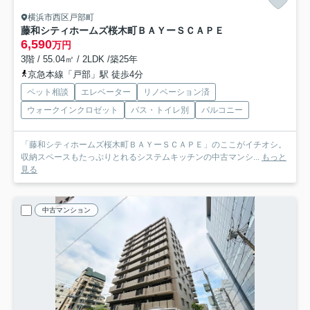
横浜市西区戸部町
藤和シティホームズ桜木町ＢＡＹーＳＣＡＰＥ
6,590
万円
3階 / 55.04㎡ / 2LDK /築25年
京急本線「戸部」駅 徒歩4分
ペット相談
エレベーター
リノベーション済
ウォークインクロゼット
バス・トイレ別
バルコニー
「藤和シティホームズ桜木町ＢＡＹーＳＣＡＰＥ」のここがイチオシ。
収納スペースもたっぷりとれるシステムキッチンの中古マンシ...
もっと
見る
中古マンション