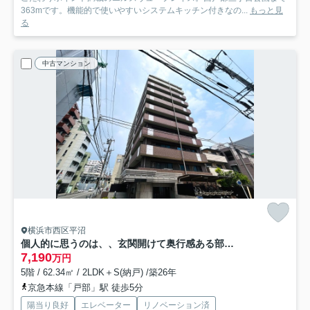
363mです。機能的で使いやすいシステムキッチン付きなの...
もっと見
る
中古マンション
横浜市西区平沼
個人的に思うのは、、玄関開けて奥行感ある部屋も良いけれど、横に広がっている空間の方が好きっ！！共感できる方は、まずクリッククリック！！！な、『日神パレステージ横浜第２』リノベーション
7,190
万円
5階 / 62.34㎡ / 2LDK＋S(納戸) /築26年
京急本線「戸部」駅 徒歩5分
陽当り良好
エレベーター
リノベーション済