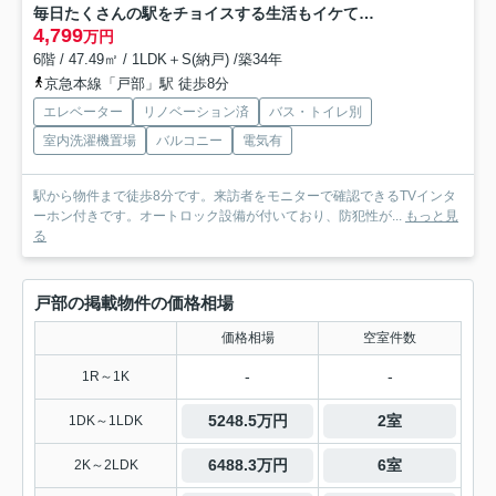
毎日たくさんの駅をチョイスする生活もイケてます。１人なら超贅沢！２人なら余裕ある快適さ！立地最強、住んで安心な、『ライオンズマンション横浜第５』リノベーション
4,799
万円
6階 / 47.49㎡ / 1LDK＋S(納戸) /築34年
京急本線「戸部」駅 徒歩8分
エレベーター
リノベーション済
バス・トイレ別
室内洗濯機置場
バルコニー
電気有
駅から物件まで徒歩8分です。来訪者をモニターで確認できるTVインタ
ーホン付きです。オートロック設備が付いており、防犯性が...
もっと見
る
戸部の掲載物件の価格相場
価格相場
空室件数
-
-
1R～1K
5248.5万円
2室
1DK～1LDK
6488.3万円
6室
2K～2LDK