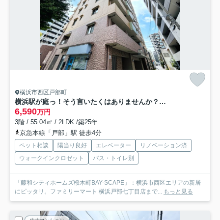
横浜市西区戸部町
横浜駅が庭っ！そう言いたくはありませんか？この辺りでワンちゃんの散歩をしている方を見かけると、勝ち組やなぁ～ってつい思っちゃう。それが、『藤和シティホームズ桜木町BAY-SCAPE』リノベーション
6,590
万円
3階 / 55.04㎡ / 2LDK /築25年
京急本線「戸部」駅 徒歩4分
ペット相談
陽当り良好
エレベーター
リノベーション済
ウォークインクロゼット
バス・トイレ別
「藤和シティホームズ桜木町BAY-SCAPE」：横浜市西区エリアの新居
にピッタリ。ファミリーマート 横浜戸部七丁目店まで...
もっと見る