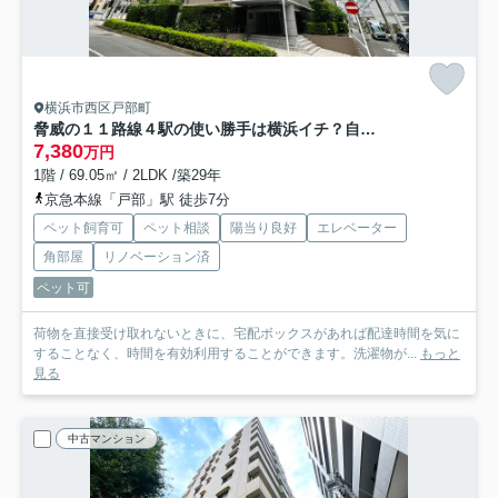
横浜市西区戸部町
脅威の１１路線４駅の使い勝手は横浜イチ？自分専用の庭でなにしましょう？？収納豊富で生活のしやすさもOK！！室内はもちろんですが、実際に見て見て見て！な、『シャリエ横浜ベイグランデ』リノベーション
7,380
万円
1階 / 69.05㎡ / 2LDK /築29年
京急本線「戸部」駅 徒歩7分
ペット飼育可
ペット相談
陽当り良好
エレベーター
角部屋
リノベーション済
ペット可
荷物を直接受け取れないときに、宅配ボックスがあれば配達時間を気に
することなく、時間を有効利用することができます。洗濯物が...
もっと
見る
中古マンション