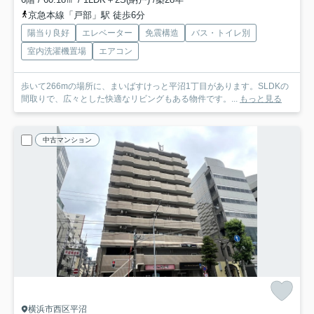
京急本線「戸部」駅 徒歩6分
陽当り良好
エレベーター
免震構造
バス・トイレ別
室内洗濯機置場
エアコン
歩いて266mの場所に、まいばすけっと平沼1丁目があります。SLDKの
間取りで、広々とした快適なリビングもある物件です。...
もっと見る
中古マンション
横浜市西区平沼