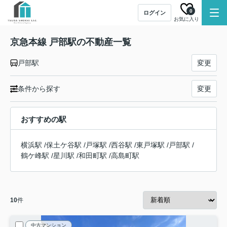
0
ログイン
お気に入り
京急本線 戸部駅の不動産一覧
戸部駅
変更
条件から探す
変更
おすすめの駅
横浜駅
/
保土ケ谷駅
/
戸塚駅
/
西谷駅
/
東戸塚駅
/
戸部駅
/
鶴ケ峰駅
/
星川駅
/
和田町駅
/
高島町駅
10
件
中古マンション