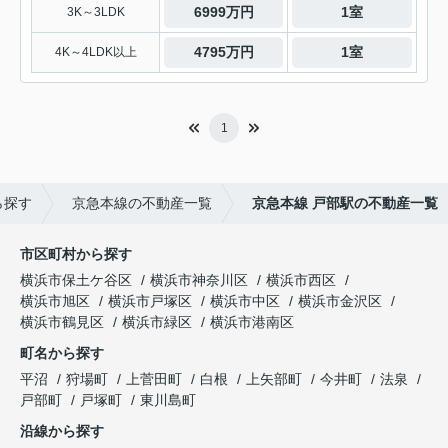
6999万円
1室
3K～3LDK
4795万円
1室
4K～4LDK以上
1
ら探す
京急本線の不動産一覧
京急本線 戸部駅の不動産一覧
市区町村から探す
横浜市保土ケ谷区
横浜市神奈川区
横浜市西区
横浜市旭区
横浜市戸塚区
横浜市中区
横浜市金沢区
横浜市鶴見区
横浜市緑区
横浜市港南区
町名から探す
平沼
狩場町
上菅田町
白根
上矢部町
今井町
法泉
戸部町
戸塚町
東川島町
沿線から探す