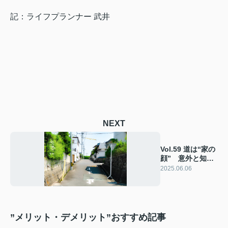
記：ライフプランナー 武井
NEXT
Vol.59 道は“家の
顔” 意外と知ら
ない「道路付け」
2025.06.06
の重要性
”メリット・デメリット”おすすめ記事