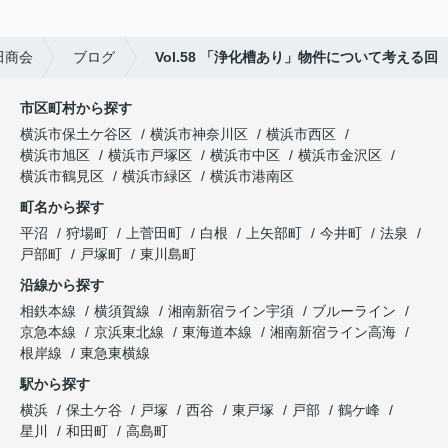
田商会
ブログ
Vol.58 「浄化槽あり」物件について考える回
市区町村から探す
横浜市保土ケ谷区
横浜市神奈川区
横浜市西区
横浜市旭区
横浜市戸塚区
横浜市中区
横浜市金沢区
横浜市鶴見区
横浜市緑区
横浜市港南区
町名から探す
平沼
狩場町
上菅田町
白根
上矢部町
今井町
法泉
戸部町
戸塚町
東川島町
沿線から探す
相鉄本線
横須賀線
湘南新宿ライン宇須
ブルーライン
京急本線
京浜東北線
東海道本線
湘南新宿ライン高海
根岸線
東急東横線
駅から探す
横浜
保土ケ谷
戸塚
西谷
東戸塚
戸部
鶴ケ峰
星川
和田町
高島町