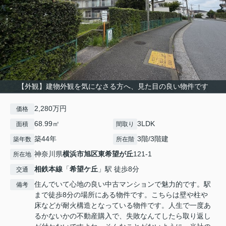
【外観】建物外観を気になさる方へ、見た目の良い物件です
2,280万円
価格
68.99㎡
3LDK
面積
間取り
築44年
3階/3階建
築年数
所在階
神奈川県
横浜市旭区
東希望が丘
121-1
所在地
相鉄本線
「
希望ケ丘
」駅 徒歩8分
交通
住んでいて心地の良い中古マンションで魅力的です。駅
備考
まで徒歩8分の場所にある物件です。こちらは壁や柱や
床などが耐火構造となっている物件です。人生で一度あ
るかないかの不動産購入で、失敗なんてしたら取り返し