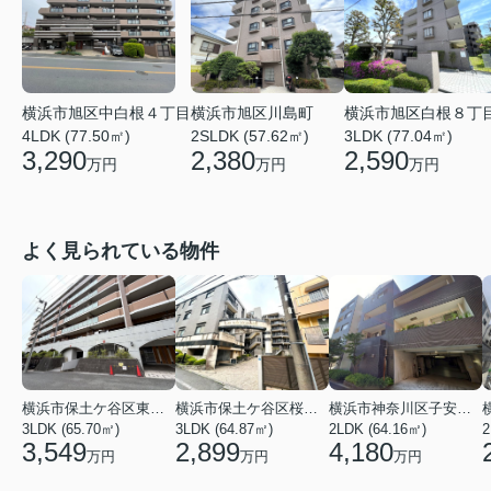
横浜市旭区中白根４丁目
横浜市旭区川島町
横浜市旭区白根８丁
4LDK (77.50㎡)
2SLDK (57.62㎡)
3LDK (77.04㎡)
3,290
2,380
2,590
万円
万円
万円
よく見られている物件
横浜市保土ケ谷区東川島町
横浜市保土ケ谷区桜ケ丘２丁目
横浜市神奈川区子安台２丁目
3LDK (65.70㎡)
3LDK (64.87㎡)
2LDK (64.16㎡)
2
3,549
2,899
4,180
万円
万円
万円