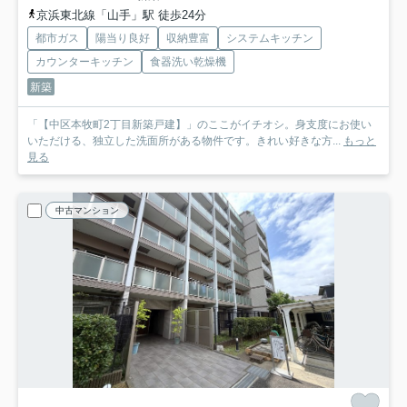
京浜東北線「山手」駅 徒歩24分
都市ガス
陽当り良好
収納豊富
システムキッチン
カウンターキッチン
食器洗い乾燥機
新築
「【中区本牧町2丁目新築戸建】」のここがイチオシ。身支度にお使い
いただける、独立した洗面所がある物件です。きれい好きな方...
もっと
見る
中古マンション