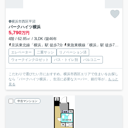
横浜市西区平沼
パークハイツ横浜
5,790
万円
4階 / 62.85㎡ / 3LDK /築46年
京浜東北線「横浜」駅 徒歩7分
東急東横線「横浜」駅 徒歩7分
京
エレベーター
二重サッシ
リノベーション済
ウォークインクロゼット
バス・トイレ別
バルコニー
こだわりで選びたい方におすすめ。横浜市西区エリアで住まいをお探し
なら「パークハイツ横浜」。生活に必要なスーパー、銀行等が...
もっと
見る
中古マンション