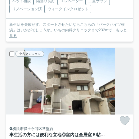
ペット相談
陽当り良好
エレベーター
二重サッシ
リノベーション済
ウォークインクロゼット
新生活を失敗せず、スタートさせたいならこちらの「パークハイツ横
浜」はいかがでしょうか。いちの内科クリニックまで232mで...
もっと
見る
中古マンション
横浜市保土ケ谷区常盤台
車生活の方には便利な立地◎室内は全居室６帖以上あるのでどの部屋も使いやすいのがGOOD☆最上階の眺望は言わずもがな、開けててきもちぃぃ♪な『ライオンズマンション横浜常盤台』リフォーム