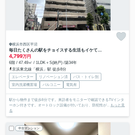
横浜市西区平沼
毎日たくさんの駅をチョイスする生活もイケてます。１人なら超贅沢！２人なら余裕ある快適さ！立地最強、住んで安心な、『ライオンズマンション横浜第５』リノベーション
4,799
万円
6階 / 47.49㎡ / 1LDK＋S(納戸) /築34年
京浜東北線「横浜」駅 徒歩8分
エレベーター
リノベーション済
バス・トイレ別
室内洗濯機置場
バルコニー
電気有
駅から物件まで徒歩8分です。来訪者をモニターで確認できるTVインタ
ーホン付きです。オートロック設備が付いており、防犯性が...
もっと見
る
中古マンション