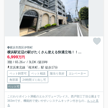
横浜市西区伊勢町
横浜駅近辺の駅がたくさん使える快適立地！！洋館テイストの外観が魅せる横濱らしさ全開の佇まい！！角部屋のポテンシャルも発揮され、ペットの飼育もOKな、『エルズヴュープレイス』リノベーション
6,999
万円
3階 / 65.26㎡ / 3LDK /築19年
京浜東北線「桜木町」駅 徒歩17分
ペット飼育可
ペット相談
陽当り良好
エレベーター
角部屋
24時間ゴミ出し可
ペット可
こだわりポイント満載のエルズヴュープレイス。西戸部三丁目公園まで
363mです。機能的で使いやすいシステムキッチン付きなの...
もっと見
る