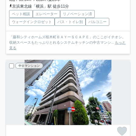
京浜東北線「横浜」駅 徒歩11分
ペット相談
エレベーター
リノベーション済
ウォークインクロゼット
バス・トイレ別
バルコニー
「藤和シティホームズ桜木町ＢＡＹーＳＣＡＰＥ」のここがイチオシ。
収納スペースもたっぷりとれるシステムキッチンの中古マンシ...
もっと
見る
中古マンション