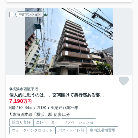
中古マンション
横浜市西区平沼
個人的に思うのは、、玄関開けて奥行感ある部屋も良いけれど、横に広がっている空間の方が好きっ！！共感できる方は、まずクリッククリック！！！な、『日神パレステージ横浜第２』リノベーション
7,190
万円
5階 / 62.34㎡ / 2LDK＋S(納戸) /築26年
東海道本線「横浜」駅 徒歩11分
陽当り良好
エレベーター
リノベーション済
ウォークインクロゼット
バス・トイレ別
室内洗濯機置場