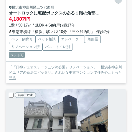
横浜市神奈川区三ツ沢西町
オートロックに宅配ボックスのある１階の角部屋！！車持ちであればインター至近で各方面に快適アクセス！！ペット足洗い場に電動シャッター！！マジかっ！！な、『日神デュオステージ三ツ沢公園』リノベーション
4,180
万円
1階 / 50.17㎡ / 1LDK＋S(納戸) /築17年
東急東横線「横浜」駅 バス10分 「三ツ沢西町」 停歩2分
ペット飼育可
ペット相談
エレベーター
角部屋
リノベーション済
バス・トイレ別
ペット可
「『日神デュオステージ三ツ沢公園』リノベーション」：横浜市神奈川
区エリアの新居にピッタリ。きれいな中古マンションで住み心...
もっと
見る
新築一戸建