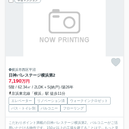
中古マンション
横浜市西区平沼
日神パレステージ横浜第2
7,190
万円
5階 / 62.34㎡ / 2LDK＋S(納戸) /築26年
京浜東北線「横浜」駅 徒歩11分
エレベーター
リノベーション済
ウォークインクロゼット
バス・トイレ別
バルコニー
フローリング
こだわりポイント満載の日神パレステージ横浜第2。バルコニーがご活
用いただける物件です。150㎡以上の工場を建てることはで...
もっと見