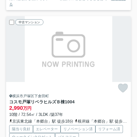
る
中古マンション
横浜市戸塚区下倉田町
コスモ戸塚リベラヒルズＢ棟
1004
2,990
万円
10階 / 72.54㎡ / 3LDK /築37年
京浜東北線「本郷台」駅 徒歩18分
根岸線「本郷台」駅 徒歩18分
陽当り良好
エレベーター
リノベーション済
リフォーム済