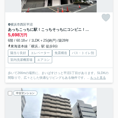
横浜市西区平沼
あっちこっちに駅！こっちそっちにコンビニ！しかも平坦！一人暮らし？ファミリー住まい？どっちにしても超便利な最強立地！な、【ピュアシティ横浜6】リノベーション
5,698
万円
6階 / 60.18㎡ / 1LDK＋2S(納戸) /築28年
東海道本線「横浜」駅 徒歩9分
陽当り良好
エレベーター
免震構造
バス・トイレ別
室内洗濯機置場
エアコン
歩いて266mの場所に、まいばすけっと平沼1丁目があります。SLDKの
間取りで、広々とした快適なリビングもある物件です。...
もっと見る
中古マンション