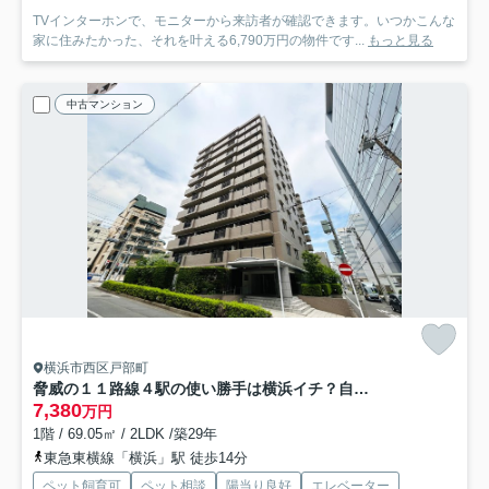
TVインターホンで、モニターから来訪者が確認できます。いつかこんな
家に住みたかった、それを叶える6,790万円の物件です...
もっと見る
中古マンション
横浜市西区戸部町
脅威の１１路線４駅の使い勝手は横浜イチ？自分専用の庭でなにしましょう？？収納豊富で生活のしやすさもOK！！室内はもちろんですが、実際に見て見て見て！な、『シャリエ横浜ベイグランデ』リノベーション
7,380
万円
1階 / 69.05㎡ / 2LDK /築29年
東急東横線「横浜」駅 徒歩14分
ペット飼育可
ペット相談
陽当り良好
エレベーター