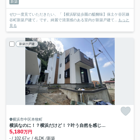
新築
ぜひ一度見ていただきたい、「【横浜駅徒歩圏の醍醐味】保土ケ谷区鎌
谷町新築戸建て」です。綺麗で清潔感のある室内が新築戸建て...
もっと
見る
新築一戸建
横浜市中区本牧町
横浜なのに！？横浜だけど！？叶う自然を感じられ落ち着いた生活♪でも元町や中華街もしっかり生活圏で嬉しい♪な【中区本牧町2丁目新築戸建】
5,180
万円
- / 102.67㎡ / 4LDK /新築