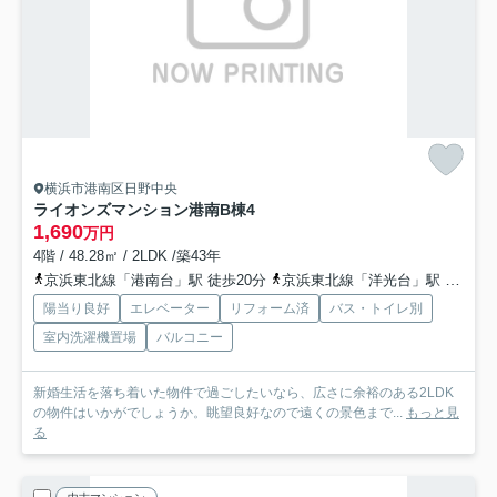
横浜市港南区日野中央
ライオンズマンション港南B棟
4
1,690
万円
4階 / 48.28㎡ / 2LDK /築43年
京浜東北線「港南台」駅 徒歩20分
京浜東北線「洋光台」駅 徒歩24分
陽当り良好
エレベーター
リフォーム済
バス・トイレ別
室内洗濯機置場
バルコニー
新婚生活を落ち着いた物件で過ごしたいなら、広さに余裕のある2LDK
の物件はいかがでしょうか。眺望良好なので遠くの景色まで...
もっと見
る