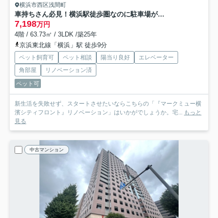
横浜市西区浅間町
車持ちさん必見！横浜駅徒歩圏なのに駐車場が１住戸１台分完備！！いや、車は使わないよ～って方は貸与も可◎これ非常に珍しく、無駄にならない工夫がGOODな『マークミュー横濱シティフロント』リノベーション
7,198
万円
4階 / 63.73㎡ / 3LDK /築25年
京浜東北線「横浜」駅 徒歩9分
ペット飼育可
ペット相談
陽当り良好
エレベーター
角部屋
リノベーション済
ペット可
新生活を失敗せず、スタートさせたいならこちらの「『マークミュー横
濱シティフロント』リノベーション」はいかがでしょうか。宅...
もっと
見る
中古マンション