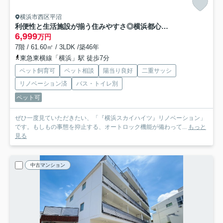
横浜市西区平沼
利便性と生活施設が揃う住みやすさ◎横浜都心を生活圏にする快適ロケーション♪この７階の開放感は今後抜け出せない悪魔的要素で困っちゃう！！ぜひ、現地で体感してみて！な、『横浜スカイハイツ』リノベーション
6,999
万円
7階 / 61.60㎡ / 3LDK /築46年
東急東横線「横浜」駅 徒歩7分
ペット飼育可
ペット相談
陽当り良好
二重サッシ
リノベーション済
バス・トイレ別
ペット可
ぜひ一度見ていただきたい、「『横浜スカイハイツ』リノベーション」
です。もしもの事態を抑止する、オートロック機能が備わって...
もっと
見る
中古マンション