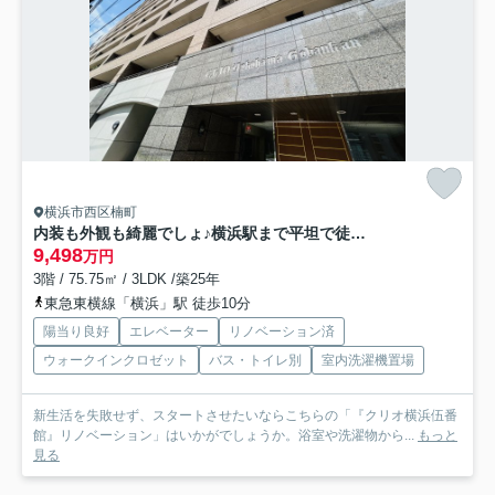
横浜市西区楠町
内装も外観も綺麗でしょ♪横浜駅まで平坦で徒歩１０分の立地だから通勤にもGOOD！！そう、これだけの価格には、今後も得られる恩恵だけの価値がある！！それが、『クリオ横浜伍番館』リノベーション
9,498
万円
3階 / 75.75㎡ / 3LDK /築25年
東急東横線「横浜」駅 徒歩10分
陽当り良好
エレベーター
リノベーション済
ウォークインクロゼット
バス・トイレ別
室内洗濯機置場
新生活を失敗せず、スタートさせたいならこちらの「『クリオ横浜伍番
館』リノベーション」はいかがでしょうか。浴室や洗濯物から...
もっと
見る