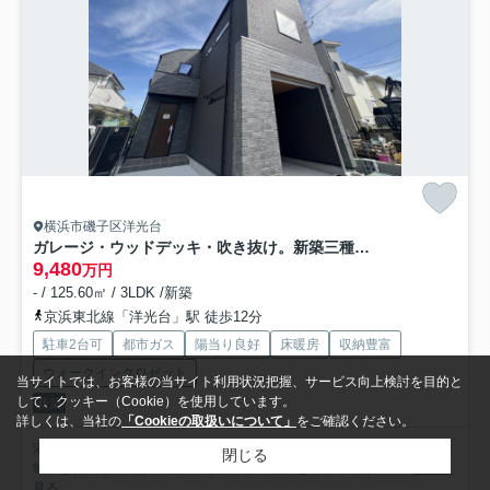
横浜市磯子区洋光台
ガレージ・ウッドデッキ・吹き抜け。新築三種の神器がすべてここに。ナイスな仕様に心奪われるコト間違いなし！な、【磯子区洋光台2丁目】新築戸建
9,480
万円
- / 125.60㎡ / 3LDK /新築
京浜東北線「洋光台」駅 徒歩12分
駐車2台可
都市ガス
陽当り良好
床暖房
収納豊富
ウォークインクロゼット
当サイトでは、お客様の当サイト利用状況把握、サービス向上検討を目的と
して、クッキー（Cookie）を使用しています。
新築
詳しくは、当社の
「Cookieの取扱いについて」
をご確認ください。
浴室乾燥機のあるお風呂場は洗濯物を干すときにも便利です。きれいな
閉じる
物件をお探しの方は、ぜひこちらの新築物件をご覧ください。...
もっと
見る