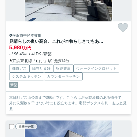
横浜市中区本牧町
見晴らしの良い高台、これが本牧らしさでもあります。ラスト1棟は早い者勝ち！！な【中区本牧町1丁目新築戸建】
5,980
万円
- / 96.46㎡ / 4LDK /新築
京浜東北線「山手」駅 徒歩14分
都市ガス
陽当り良好
収納豊富
ウォークインクロゼット
システムキッチン
カウンターキッチン
新築
本郷町ガス山公園まで366mです。こちらは浴室乾燥機のある物件で、
外に洗濯物を干せない時にも役立ちます。宅配ボックスを利...
もっと見
る
新築一戸建