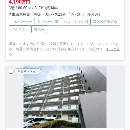
4,190
万円
6階 / 80.60㎡ / 3LDK /築34年
東急東横線「横浜」駅 バス13分 「岡沢町」 停歩3分
エレベーター
リフォーム済
バス・トイレ別
室内洗濯機置場
バルコニー
電気有
家族におすすめな3LDK。設備も充実しています。中古マンションです
が、綺麗に整備されているので住み心地良好です。防犯カメ...
もっと見
る
中古マンション