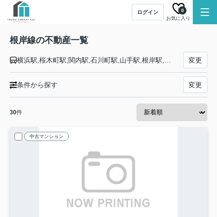
0
ログイン
お気に入り
根岸線の不動産一覧
横浜駅,桜木町駅,関内駅,石川町駅,山手駅,根岸駅,磯子駅,新杉田駅,洋光台駅,港南台駅,本郷台駅,大船駅
変更
条件から探す
変更
30
件
中古マンション