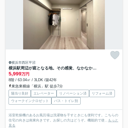
横浜市西区平沼
横浜駅周辺が庭となる地。その感覚、なかなか持てないですよね？はい、私もです。ってコトは、選ばれし人間のみが享受できるこの恩恵。部屋より楽しいかもれしれない！な、『モンテベルデ横浜』リノベーション
5,999
万円
8階 / 63.04㎡ / 3LDK /築42年
東急東横線「横浜」駅 徒歩7分
陽当り良好
エレベーター
リノベーション済
リフォーム済
ウォークインクロゼット
バス・トイレ別
浴室乾燥機のあるお風呂場は洗濯物を干すときにも便利です。こちらの
住宅の向きは南東向きです。お探しの方はどうぞ。機能的で使...
もっと
見る