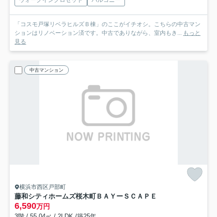
ウォークインクロゼット
バルコニー
「コスモ戸塚リベラヒルズＢ棟」のここがイチオシ。こちらの中古マン
ションはリノベーション済です。中古でありながら、室内もき...
もっと
見る
中古マンション
横浜市西区戸部町
藤和シティホームズ桜木町ＢＡＹーＳＣＡＰＥ
6,590
万円
3階 / 55.04㎡ / 2LDK /築25年