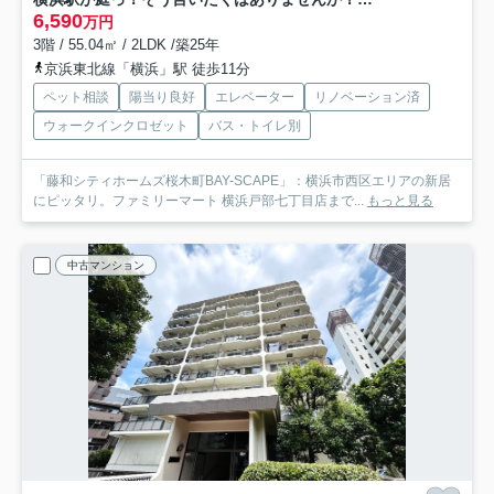
6,590
万円
3階 / 55.04㎡ / 2LDK /築25年
京浜東北線「横浜」駅 徒歩11分
ペット相談
陽当り良好
エレベーター
リノベーション済
ウォークインクロゼット
バス・トイレ別
「藤和シティホームズ桜木町BAY-SCAPE」：横浜市西区エリアの新居
にピッタリ。ファミリーマート 横浜戸部七丁目店まで...
もっと見る
中古マンション