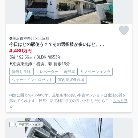
横浜市神奈川区上反町
今日はどの駅使う？？その選択肢が多いほど、人生の幅も変わってくるナイスな立地！！パッと見の外観からは想像つかない新たな世界はココに、、な、『反町ステーションハイツ』フルリノベーション
4,480
万円
3階 / 92.66㎡ / 3LDK /築53年
京浜東北線「横浜」駅 徒歩16分
陽当り良好
エレベーター
角部屋
リノベーション済
ウォークインクロゼット
室内洗濯機置場
桐畑公園まで436mです。立地条件の良い中古マンションは生活の質を
高めてくれます。日常生活で利用頻度の高い水回りだからこ...
もっと見
る
中古マンション