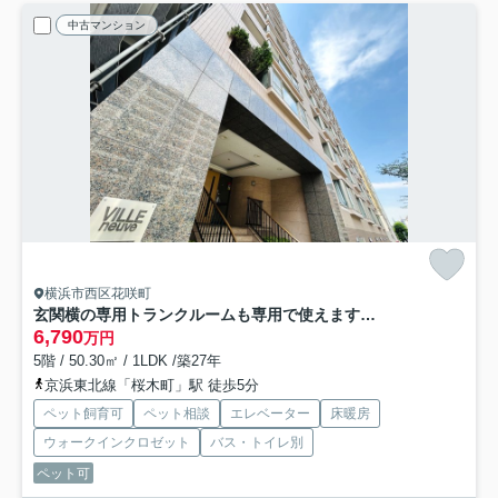
中古マンション
横浜市西区花咲町
玄関横の専用トランクルームも専用で使えます。一人で住まうにもDINKSで住まうにもどっちも余裕！！ちょっとしたカウンターでお仕事する姿は何だかカッコイイ！な、『ヴィルヌーブ横浜・紅葉坂』リノベーション
6,790
万円
5階 / 50.30㎡ / 1LDK /築27年
京浜東北線「桜木町」駅 徒歩5分
ペット飼育可
ペット相談
エレベーター
床暖房
ウォークインクロゼット
バス・トイレ別
ペット可