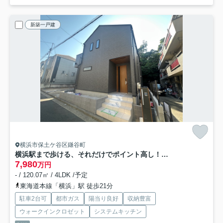
新築一戸建
横浜市保土ケ谷区鎌谷町
横浜駅まで歩ける、それだけでポイント高し！価格にも反映されてしまうものの長き目で見た際、それに見合う価値がそこにはある！と言える気がする【保土ケ谷区鎌谷町】新築戸建
7,980
万円
- / 120.07㎡ / 4LDK /予定
東海道本線「横浜」駅 徒歩21分
駐車2台可
都市ガス
陽当り良好
収納豊富
ウォークインクロゼット
システムキッチン