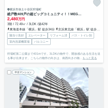
横浜市保土ケ谷区狩場町
総戸数409戸の超ビッグコミュニティ！！MEGAドンキがすぐそこで便利すぎ！！何も買わなくても、暇ならドンキへぜひどうぞ！！な、【コープ保土ヶ谷Ｄ棟】
2,480
万円
3階 / 72.49㎡ / 3LDK /築42年
東海道本線「横浜」駅 徒歩34分
京浜東北線「横浜」駅 徒歩36分
陽当り良好
エレベーター
リフォーム済
バス・トイレ別
室内洗濯機置場
バルコニー
狩場町第二公園まで401mです。3LDKの物件で、開放感のある生活を送
る事が出来ます。こちらの物件の向きは、南西向きの物...
もっと見る
中古マンション