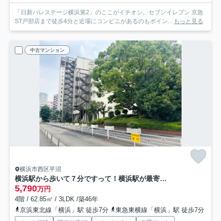
「日新パレステージ横浜第2」のここがイチオシ。セブンイレブン 京急
ST戸部店まで徒歩4分と近場にコンビニがあるのもポイン...
もっと見る
中古マンション
横浜市西区平沼
横浜駅から歩いて７分ですって！横浜駅が最寄りって、神奈川の最上級って感じがします！みなとみらいとはちょっと違うヨコハマって感じがちょっとイイ！！『パークハイツ横浜』リノベーション
5,790
万円
4階 / 62.85㎡ / 3LDK /築46年
京浜東北線「横浜」駅 徒歩7分
東急東横線「横浜」駅 徒歩7分