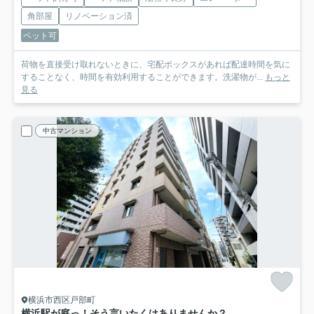
角部屋
リノベーション済
ペット可
荷物を直接受け取れないときに、宅配ボックスがあれば配達時間を気に
することなく、時間を有効利用することができます。洗濯物が...
もっと
見る
中古マンション
横浜市西区戸部町
横浜駅が庭っ！そう言いたくはありませんか？この辺りでワンちゃんの散歩をしている方を見かけると、勝ち組やなぁ～ってつい思っちゃう。それが、『藤和シティホームズ桜木町BAY-SCAPE』リノベーション