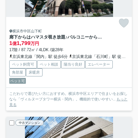
横浜市中区山下町
廊下からはハマスタ覗き放題♪バルコニーからは富士山や花火を望める☆南東・南西角部屋という最強住戸◎もう、これ以上説明するコトはない【ヴィルヌーブタワー横浜・関内】リフォーム
1
1,799
億
万円
17階 / 87.72㎡ / 4LDK /築28年
京浜東北線「関内」駅 徒歩6分
京浜東北線「石川町」駅 徒歩8分
ペット飼育可
ペット相談
陽当り良好
エレベーター
角部屋
床暖房
ペット可
こだわりで選びたい方におすすめ。横浜市中区エリアで住まいをお探し
なら「ヴィルヌーブタワー横浜・関内」。機能的で使いやすい...
もっと
見る
中古マンション