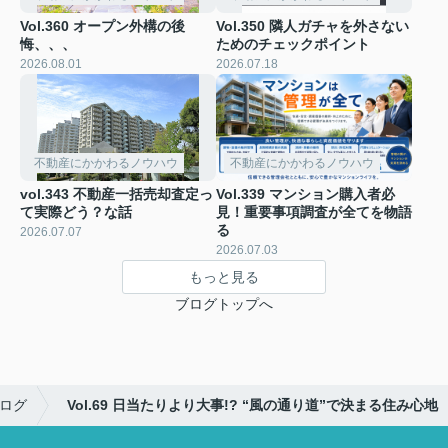
Vol.360 オープン外構の後
Vol.350 隣人ガチャを外さない
悔、、、
ためのチェックポイント
2026.08.01
2026.07.18
不動産にかかわるノウハウ
不動産にかかわるノウハウ
vol.343 不動産一括売却査定っ
Vol.339 マンション購入者必
て実際どう？な話
見！重要事項調査が全てを物語
る
2026.07.07
2026.07.03
もっと見る
ブログトップへ
ログ
Vol.69 日当たりより大事!? “風の通り道”で決まる住み心地