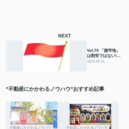
NEXT
Vol.70 「旗竿地」
は割安ではない!?
実は人気の裏側事
2025.06.21
情
”不動産にかかわるノウハウ”おすすめ記事
不動産にかかわるノウハウ
不動産にかかわるノウハウ