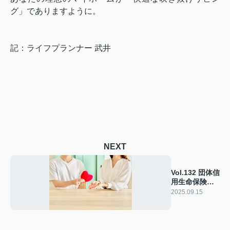
グ」でありますように。
記：ライフプランナー 武井
NEXT
Vol.132 団体信
用生命保険っ
て入らなきゃ
2025.09.15
ダメ？