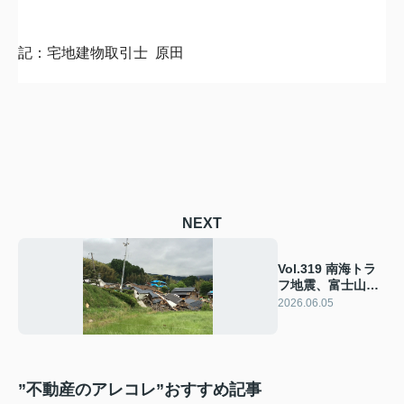
記：宅地建物取引士 原田
NEXT
Vol.319 南海トラ
フ地震、富士山噴
火、自然災害に直
2026.06.05
面する神奈川
”不動産のアレコレ”おすすめ記事