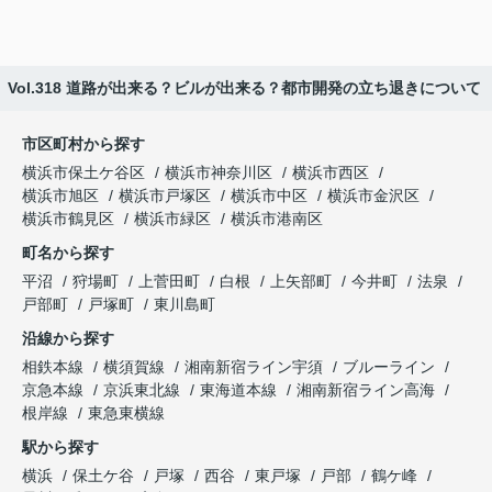
Vol.318 道路が出来る？ビルが出来る？都市開発の立ち退きについて
市区町村から探す
横浜市保土ケ谷区
横浜市神奈川区
横浜市西区
横浜市旭区
横浜市戸塚区
横浜市中区
横浜市金沢区
横浜市鶴見区
横浜市緑区
横浜市港南区
町名から探す
平沼
狩場町
上菅田町
白根
上矢部町
今井町
法泉
戸部町
戸塚町
東川島町
沿線から探す
相鉄本線
横須賀線
湘南新宿ライン宇須
ブルーライン
京急本線
京浜東北線
東海道本線
湘南新宿ライン高海
根岸線
東急東横線
駅から探す
横浜
保土ケ谷
戸塚
西谷
東戸塚
戸部
鶴ケ峰