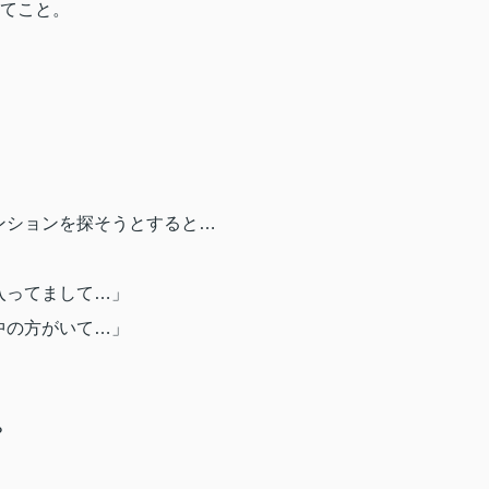
ってこと。
ンションを探そうとすると…
入ってまして…」
中の方がいて…」
」
？