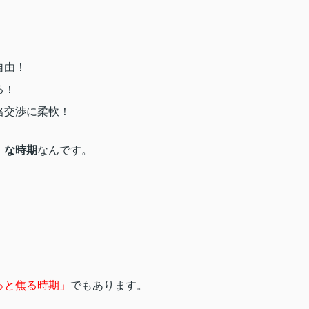
自由！
る！
格交渉に柔軟！
」な時期
なんです。
っと焦る時期」
でもあります。