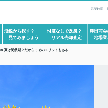
営業時間：1
？
沿線から探す？
忖度なしで反感？
津田商会
見てみましょう
リアル売却査定
地場業
.109 夏は閑散期？だからこそのメリットもある！