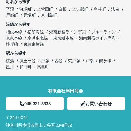
町名から探す
平沼
狩場町
上菅田町
白根
上矢部町
今井町
法泉
戸部町
戸塚町
東川島町
沿線から探す
相鉄本線
横須賀線
湘南新宿ライン宇須
ブルーライン
京急本線
京浜東北線
東海道本線
湘南新宿ライン高海
根岸線
東急東横線
駅から探す
横浜
保土ケ谷
戸塚
西谷
東戸塚
戸部
鶴ケ峰
星川
和田町
高島町
有限会社津田商会
045-331-3335
お問い合わせ
〒240-0044
神奈川県横浜市保土ケ谷区仏向町92