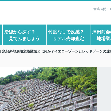
営業時間：1
？
沿線から探す？
忖度なしで反感？
津田商会
見てみましょう
リアル売却査定
地場業
l.31 急傾斜地崩壊危険区域とは何か？イエローゾーンとレッドゾーンの違