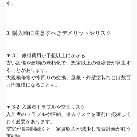
す。
3. 購入時に注意すべきデメリットやリスク
▼ 3-1. 修繕費用が予想以上にかかる
古い設備や建物の老朽化で、
想定以上の修繕費が発生
す
ることがあ
ります。
大規模修繕や水回りの交換、屋根・外壁塗装などは
数百
万円規模に
なることも。
▼ 3-2. 入居者トラブルや空室リスク
入居者のトラブルや滞納、
退去リスクを事前に把握して
おく必要があります。
空室が長期間続くと、
家賃収入が減少
し投資計画が狂う
可能性。