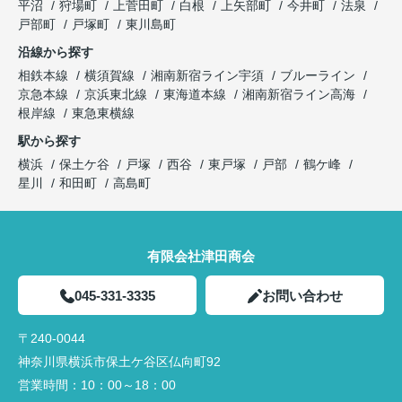
平沼
狩場町
上菅田町
白根
上矢部町
今井町
法泉
戸部町
戸塚町
東川島町
沿線から探す
相鉄本線
横須賀線
湘南新宿ライン宇須
ブルーライン
京急本線
京浜東北線
東海道本線
湘南新宿ライン高海
根岸線
東急東横線
駅から探す
横浜
保土ケ谷
戸塚
西谷
東戸塚
戸部
鶴ケ峰
星川
和田町
高島町
有限会社津田商会
045-331-3335
お問い合わせ
〒240-0044
神奈川県横浜市保土ケ谷区仏向町92
営業時間：
10：00～18：00