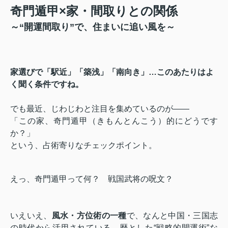
奇門遁甲×家・間取りとの関係
～“開運間取り”で、住まいに追い風を～
家選びで「駅近」「築浅」「南向き」…このあたりはよ
く聞く条件ですね。
でも最近、じわじわと注目を集めているのが――
「この家、奇門遁甲（きもんとんこう）的にどうです
か？」
という、占術寄りなチェックポイント。
えっ、奇門遁甲って何？ 戦国武将の呪文？
いえいえ、
風水・方位術の一種
で、なんと中国・三国志
の時代から活用されている、歴とした“戦略的開運術”な