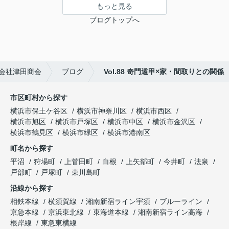
もっと見る
ブログトップへ
会社津田商会
ブログ
Vol.88 奇門遁甲×家・間取りとの関係
市区町村から探す
横浜市保土ケ谷区
横浜市神奈川区
横浜市西区
横浜市旭区
横浜市戸塚区
横浜市中区
横浜市金沢区
横浜市鶴見区
横浜市緑区
横浜市港南区
町名から探す
平沼
狩場町
上菅田町
白根
上矢部町
今井町
法泉
戸部町
戸塚町
東川島町
沿線から探す
相鉄本線
横須賀線
湘南新宿ライン宇須
ブルーライン
京急本線
京浜東北線
東海道本線
湘南新宿ライン高海
根岸線
東急東横線