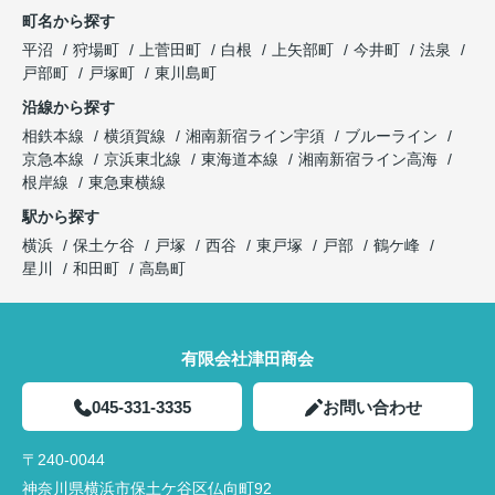
町名から探す
平沼
狩場町
上菅田町
白根
上矢部町
今井町
法泉
戸部町
戸塚町
東川島町
沿線から探す
相鉄本線
横須賀線
湘南新宿ライン宇須
ブルーライン
京急本線
京浜東北線
東海道本線
湘南新宿ライン高海
根岸線
東急東横線
駅から探す
横浜
保土ケ谷
戸塚
西谷
東戸塚
戸部
鶴ケ峰
星川
和田町
高島町
有限会社津田商会
045-331-3335
お問い合わせ
〒240-0044
神奈川県横浜市保土ケ谷区仏向町92