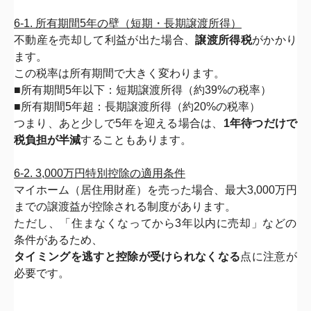
6-1. 所有期間5年の壁（短期・長期譲渡所得）
不動産を売却して利益が出た場合、
譲渡所得税
がかかり
ます。
この税率は所有期間で大きく変わります。
■所有期間5年以下：短期譲渡所得（約39%の税率）
■
所有期間5年超：長期譲渡所得（約20%の税率）
つまり、あと少しで5年を迎える場合は、
1年待つだけで
税負担が
半減
することもあります。
6-2. 3,000万円特別控除の適用条件
マイホーム（居住用財産）を売った場合、最大3,
000万円
までの譲渡益が控除される制度があります。
ただし、「住まなくなってから3年以内に売却」
などの
条件があるため、
タイミングを逃すと控除が受けられなくな
る
点に注意が
必要です。