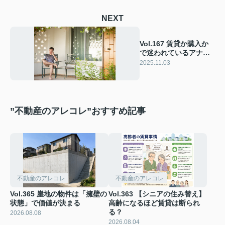
NEXT
Vol.167 賃貸か購入か
で迷われているアナタ
へ
2025.11.03
”不動産のアレコレ”おすすめ記事
不動産のアレコレ
不動産のアレコレ
Vol.365 崖地の物件は「擁壁の
Vol.363 【シニアの住み替え】
状態」で価値が決まる
高齢になるほど賃貸は断られ
る？
2026.08.08
2026.08.04