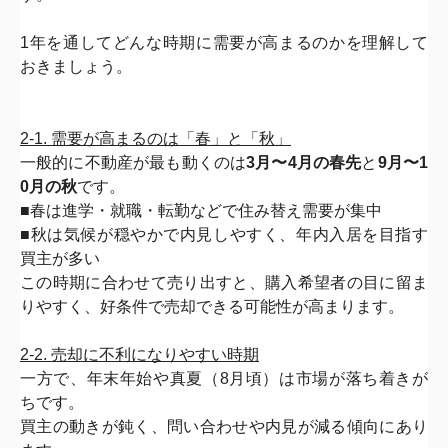
1年を通してどんな時期に需要が高まるのかを理解して
おきましょ
う。
2-1. 需要が高まるのは「春」と「秋」
一般的に不動産が最も動くのは
3月〜4月の春先
と
9月〜
1
0月の秋
です。
■春は進学・就職・転勤などで住み替え需要が集中
■秋は気候が穏やかで内見しやすく、年内入居を目指す
買主が多い
この時期に合わせて売り出すと、購入希望者の目に留ま
りやすく、
好条件で売却できる可能性が高まります。
2-2. 売却に不利になりやすい時期
一方で、年末年始や真夏（8月頃）は市場が落ち着きが
ちです。
買主の動きが鈍く、問い合わせや内見が減る傾向にあり