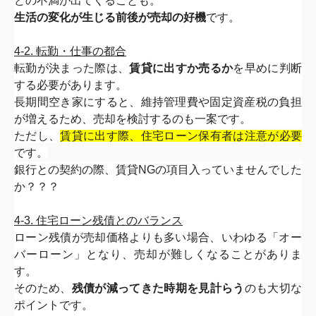
どの不満が出てくることも。
生活の変化が生じる前後が売却の好機
です。
4-2. 転勤・仕事の都合
転勤が決まった際は、
賃貸に出すか売るか
を早めに判断
する必要が
あります。
長期間空き家にすると、
維持管理費や固定資産税の負担
が増えるため、
売却を検討するのも一案です。
ただし、
賃貸に出す際、住宅ローン保有者は注意が必要
です。
銀行との契約の際、賃貸NGの項目入っていませんでした
か？？？
4-3. 住宅ローン残債とのバランス
ローン残債が売却価格よりも多い場合、いわゆる「
オー
バーローン」となり、売却が難しくなることがありま
す。
そのため、
残債が減ってきた時期を見計らう
のも大切な
ポイントで
す。