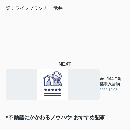
記：ライフプランナー 武井
NEXT
Vol.144 ”新
築未入居物
件”ってどん
2025.10.03
な家？
”不動産にかかわるノウハウ”おすすめ記事