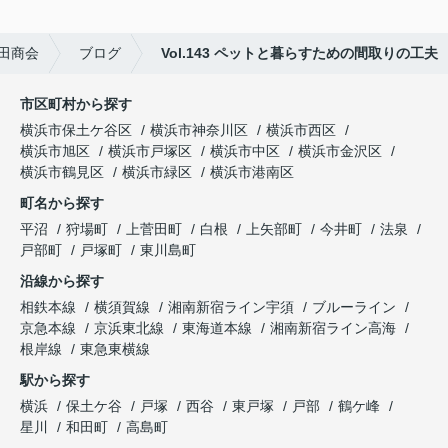
田商会
ブログ
Vol.143 ペットと暮らすための間取りの工夫
市区町村から探す
横浜市保土ケ谷区
横浜市神奈川区
横浜市西区
横浜市旭区
横浜市戸塚区
横浜市中区
横浜市金沢区
横浜市鶴見区
横浜市緑区
横浜市港南区
町名から探す
平沼
狩場町
上菅田町
白根
上矢部町
今井町
法泉
戸部町
戸塚町
東川島町
沿線から探す
相鉄本線
横須賀線
湘南新宿ライン宇須
ブルーライン
京急本線
京浜東北線
東海道本線
湘南新宿ライン高海
根岸線
東急東横線
駅から探す
横浜
保土ケ谷
戸塚
西谷
東戸塚
戸部
鶴ケ峰
星川
和田町
高島町