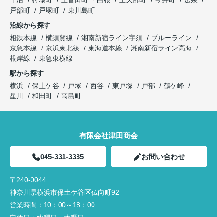
平沼
狩場町
上菅田町
白根
上矢部町
今井町
法泉
戸部町
戸塚町
東川島町
沿線から探す
相鉄本線
横須賀線
湘南新宿ライン宇須
ブルーライン
京急本線
京浜東北線
東海道本線
湘南新宿ライン高海
根岸線
東急東横線
駅から探す
横浜
保土ケ谷
戸塚
西谷
東戸塚
戸部
鶴ケ峰
星川
和田町
高島町
有限会社津田商会
045-331-3335
お問い合わせ
〒240-0044
神奈川県横浜市保土ケ谷区仏向町92
営業時間：
10：00～18：00