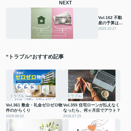
NEXT
Vol.162 不動
産の予算は、
どう決めたら
2025.10.27
良い？
”トラブル”おすすめ記事
トラブル
トラブル
Vol.361 敷金・礼金ゼロゼロ物
Vol.355 住宅ローンが払えなく
件のからくり
なったら、何ヶ月目でアウト？
2026.08.02
2026.07.25