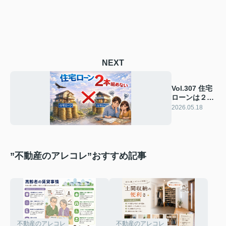
NEXT
Vol.307 住宅
ローンは２つ
同時に組めな
2026.05.18
い？
”不動産のアレコレ”おすすめ記事
不動産のアレコレ
不動産のアレコレ