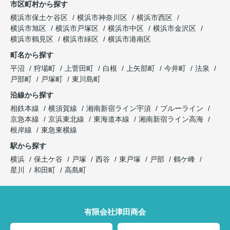
市区町村から探す
横浜市保土ケ谷区
横浜市神奈川区
横浜市西区
横浜市旭区
横浜市戸塚区
横浜市中区
横浜市金沢区
横浜市鶴見区
横浜市緑区
横浜市港南区
町名から探す
平沼
狩場町
上菅田町
白根
上矢部町
今井町
法泉
戸部町
戸塚町
東川島町
沿線から探す
相鉄本線
横須賀線
湘南新宿ライン宇須
ブルーライン
京急本線
京浜東北線
東海道本線
湘南新宿ライン高海
根岸線
東急東横線
駅から探す
横浜
保土ケ谷
戸塚
西谷
東戸塚
戸部
鶴ケ峰
星川
和田町
高島町
有限会社津田商会